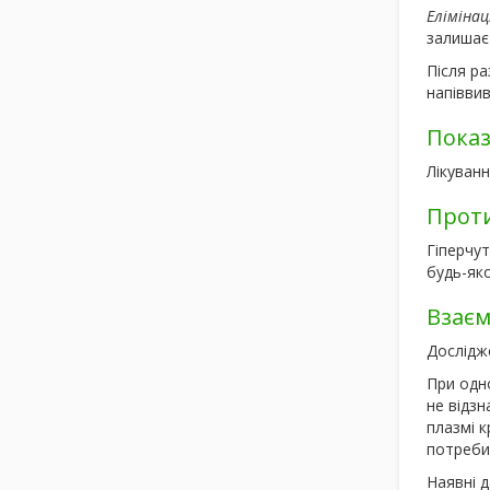
Елімінац
залишаєт
Після ра
напіввив
Пока
Лікуванн
Прот
Гіперчу
будь-яко
Взаєм
Дослідже
При одн
не відз
плазмі к
потреби
Наявні д