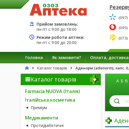
Резерву
(097)
Прийом замовлень:
(095)
пн-пт с
9:00
до
18:00
Режим роботи аптеки:
(073)
пн-пт с
9:00
до
20:00
Головна
Як замовити?
Оплата, доставка
Каталог товарів
Аденорм (adenorm), капс. 0,
Каталог товарів
А
Б
В
Farmacia NUOVA (Італія)
П
Італійська косметика
лі
Преміум
за
н
Медикаменти
Аден
Протидіабетичні