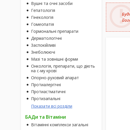
Вушні та очні засоби
Гепатологія
Буд
Гінекологія
йог
Гомеопатія
Гормональні препарати
Дерматологічні
Заспокійливі
Знеболюючі
Мазі та зовнішні форми
Онкологія, препарати, що діють
на с-му крові
Опорно-руховий апарат
Протиалергічні
Протиастматичні
Протизапальні
Показати всі розділи
БАДи та Вітаміни
Вітамінні комплекси загальні