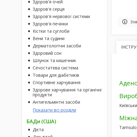
Здоров'я очей
Здоров'я серця
Здоров'я нервової системи
Зов
Здоров'я печінки
Кістки та суглоби
Вени та судини
Дерматологічні засоби
ІНСТРУ
Здоровий сон
Шлунок та кишечник
Сечостатева система
Товари для діабетиків
Адено
Спортивне харчування
Здорове харчування та органічні
продукти
Виро
Антигельмінтні засоби
Київськи
Показати всі розділи
Міжна
БАДи (США)
Tamsulo
Дієта
Для дітей