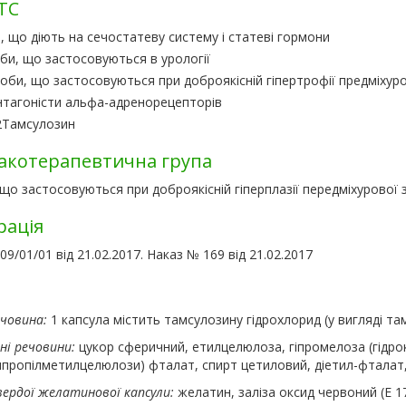
ТС
, що діють на сечостатеву систему і статеві гормони
би, що застосовуються в урології
оби, що застосовуються при доброякісній гіпертрофії предміхур
нтагоністи альфа-адренорецепторів
2
Тамсулозин
котерапевтична група
що застосовуються при доброякісній гіперплазії передміхурової з
рація
9/01/01 від 21.02.2017. Наказ № 169 від 21.02.2017
ечовина:
1 капсула містить тамсулозину гідрохлорид (у вигляді там
ні речовини:
цукор сферичний, етилцелюлоза, гіпромелоза (гідро
ипропілметилцелюлози) фталат, спирт цетиловий, діетил-фталат,
вердої желатинової капсули:
желатин, заліза оксид червоний (Е 172