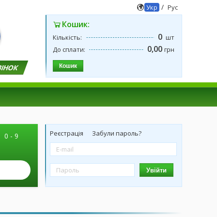
/
Укр
Рус
Кошик:
0
Кількість:
шт
0,00
До сплати:
грн
Кошик
ВІНОК
Реєстрація
Забули пароль?
|
0 - 9
Увійти