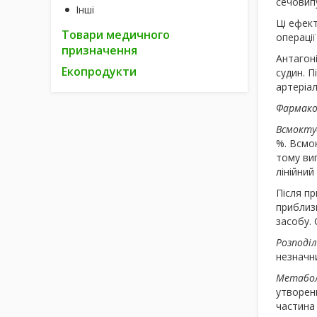
сечовипу
Інші
Ці ефект
Товари медичного
операції
призначення
Антагоні
Екопродукти
судин. 
артеріал
Фармако
Всмокту
%. Всмок
тому вип
лінійний
Після пр
приблизн
засобу. 
Розподі
незначни
Метабол
утворен
частина 