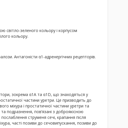
ою світло-зеленого кольору і корпусом
ілого кольору.
залози. Антагоністи α
1
-адренергічних рецепторів.
тори, зокрема α
1
A
та α
1
D
, що знаходяться у
простатичної частини уретри. Це призводить до
вого міхура і простатичної частини уретри та
та подразнення, пов’язані з доброякісною
 послаблення струменя сечі, крапання після
хура, часті позиви до сечовипускання, позиви до