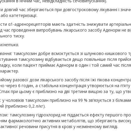
скання в нічний час, невідкладність сечовипускання).
и довгий час зберігаються при довгостроковому лікуванні і зна
 або катетеризації.
сти α
1
-адренорецепторів мають здатність знижувати артеріаль
Під час проведення випробувань лікарського засобу Аденорм не в
ьного тиску.
кінетика.
вання:
тамсулозин добре всмоктується зі шлунково-кишкового тр
тування тамсулозину відбувається дещо повільніше після прийом
адку, коли пацієнт приймає Аденорм в один і той самий час післ
 характер.
ийому разової дози лікарського засобу після їжі пікова концентр
о через 6 годин, а стабільна концентрація утворюється на п’ят
C
max
при цьому є приблизно на дві третини вищою за ту, що утв
л:
у чоловіків тамсулозин приблизно на 99 % зв’язується з білками
й (приблизно 0,2 л/кг).
ізм:
тамсулозину гідрохлорид не піддається ефекту першого прох
ням фармакологічно активних метаболітів, що зберігають високу
активної речовини присутня в крові у незміненому вигляді.