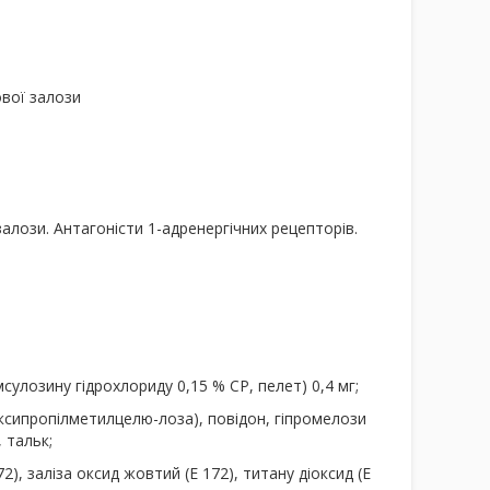
ової залози
алози. Антагоністи 1-адренергічних рецепторів.
сулозину гідрохлориду 0,15 % СР, пелет) 0,4 мг;
ксипропілметилцелю-лоза), повідон, гіпромелози
 тальк;
), заліза оксид жовтий (Е 172), титану діоксид (Е