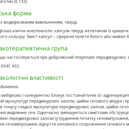
иготин (Е 132).
ська форма
з модифікованим вивільненням, тверді.
фізико-хімічні властивості:
капсули тверді желатинові із кришечк
го кольору. Вміст капсул – сферичні пелети білого або майже б
котерапевтична група
 що застосовуються
при доброякісній гіперплазії передміхурової 
 G04C A02.
кологічні властивості
динаміка.
 вибірково і конкурентно блокує постсинаптичні α
1
-адренорецеп
ій мускулатурі передміхурової залози, шийки сечового міхура і 
 тонусу гладкої мускулатури передміхурової залози, шийки сечо
ння виділення сечі. Одночасно зменшуються симптоми обструкції 
зією передміхурової залози (утруднення початку сечовипускання,
ня сечовипускання, відчуття неповного спорожнення сечового мі