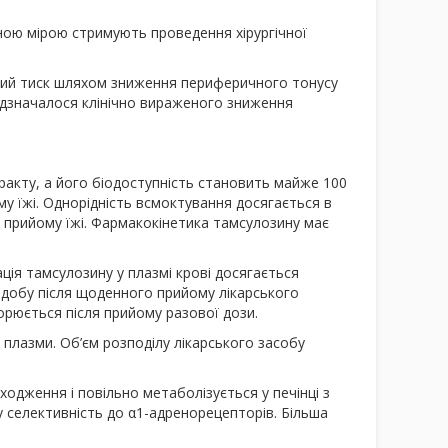
чною мірою стримують проведення хірургічної
ний тиск шляхом зниження периферичного тонусу
ідзначалося клінічно вираженого зниження
акту, а його біодоступність становить майже 100
у їжі. Однорідність всмоктування досягається в
я прийому їжі. Фармакокінетика тамсулозину має
ація тамсулозину у плазмі крові досягається
у добу після щоденного прийому лікарського
орюється після прийому разової дози.
 плазми. Об’єм розподілу лікарського засобу
одження і повільно метаболізується у печінці з
 селективність до α
1
-адренорецепторів. Більша