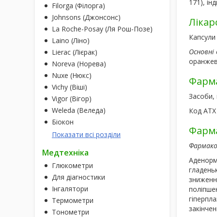
171), інд
Filorga (Філорга)
Johnsons (Джонсонс)
Лікар
La Roche-Posay (Ля Рош-Позе)
Капсули 
Laino (Ліно)
Основні 
Lierac (Лієрак)
оранжево
Noreva (Норева)
Nuxe (Нюкс)
Фарма
Vichy (Віші)
Засоби,
Vigor (Вігор)
Weleda (Веледа)
Код АТХ
Біокон
Фарма
Показати всі розділи
Фармако
Медтехніка
Аденорм
Глюкометри
гладеньк
Для діагностики
зниження
Інгалятори
поліпше
гіперпла
Термометри
закінчен
Тонометри