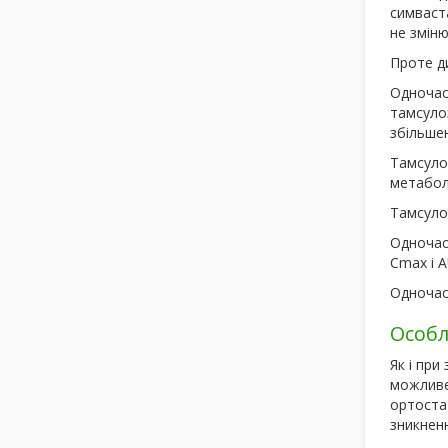
симваст
не зміню
Проте д
Одночас
тамсуло
збільшен
Тамсулоз
метабол
Тамсулоз
Одночасн
С
max
і A
Одночас
Особл
Як і при
можливе 
ортостат
зникнен