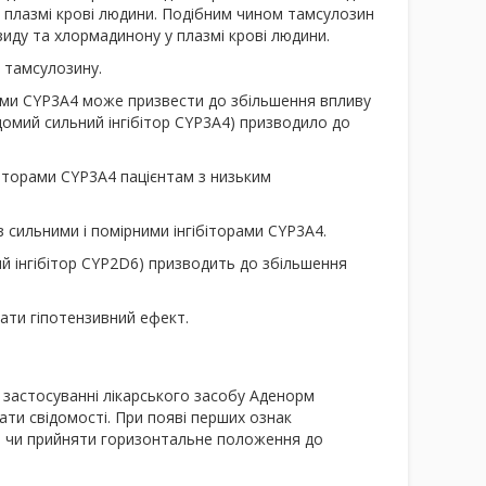
 плазмі крові людини. Подібним чином тамсулозин
зиду та хлормадинону у плазмі крові людини.
 тамсулозину.
ами CYP3A4 може призвести до збільшення впливу
омий сильний інгібітор CYP3A4) призводило до
біторами CYP3A4 пацієнтам з низьким
з сильними і помірними інгібіторами CYP3A4.
й інгібітор СYP2D6) призводить до збільшення
ти гіпотензивний ефект.
 застосуванні лікарського засобу Аденорм
ти свідомості. При появі перших ознак
сти чи прийняти горизонтальне положення до