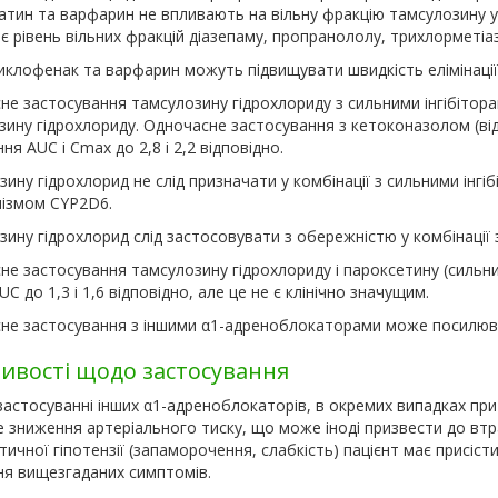
атин та варфарин не впливають на вільну фракцію тамсулозину у
є рівень вільних фракцій діазепаму, пропранололу, трихлорметіа
иклофенак та варфарин можуть підвищувати швидкість елімінації
не застосування тамсулозину гідрохлориду з сильними інгібітор
зину гідрохлориду. Одночасне застосування з кетоконазолом (від
ня AUC і С
max
до 2,8 і 2,2 відповідно.
ину гідрохлорид не слід призначати у комбінації з сильними інгі
ізмом CYP2D6.
ину гідрохлорид слід застосовувати з обережністю у комбінації 
е застосування тамсулозину гідрохлориду і пароксетину (сильни
UC до 1,3 і 1,6 відповідно, але це не є клінічно значущим.
не застосування з іншими α
1
-адреноблокаторами може посилюва
ивості щодо застосування
 застосуванні інших α
1
-адреноблокаторів, в окремих випадках при
зниження артеріального тиску, що може іноді призвести до втра
ичної гіпотензії (запаморочення, слабкість) пацієнт має присі
ня вищезгаданих симптомів.