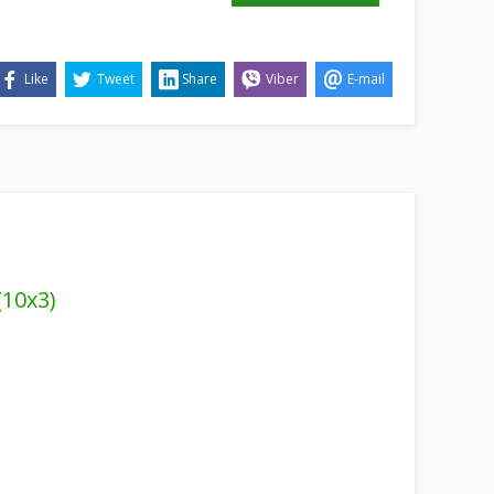
Like
Tweet
Share
Viber
E-mail
(10х3)