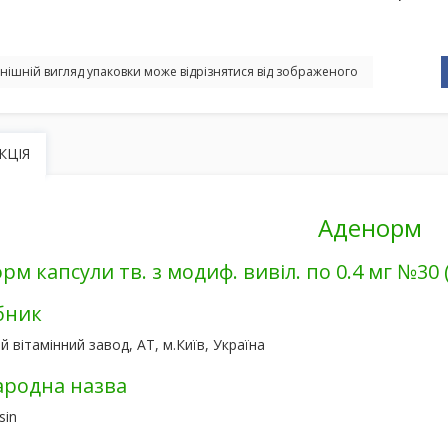
нішній вигляд упаковки може відрізнятися від зображеного
КЦІЯ
Аденорм
рм капсули тв. з модиф. вивіл. по 0.4 мг №30 
бник
й вітамінний завод, АТ, м.Київ, Україна
родна назва
sin