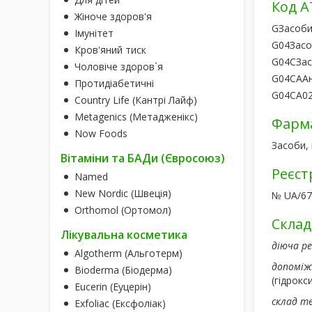
Код А
Жіноче здоров'я
G
Засоби
Імунітет
G04
Засо
Кров'яний тиск
G04C
Зас
Чоловіче здоров`я
G04CA
А
Протидіабетичні
G04CA0
Country Life (Кантрі Лайф)
Metagenics (Метадженікс)
Фарма
Now Foods
Засоби, 
Вітаміни та БАДи (Євросоюз)
Реєст
Named
New Nordic (Швеція)
№ UA/670
Orthomol (Ортомол)
Склад
Лікувальна косметика
діюча р
Algotherm (Альготерм)
допоміж
Bioderma (Біодерма)
(гідрокс
Eucerin (Еуцерін)
склад т
Exfoliac (Ексфоліак)