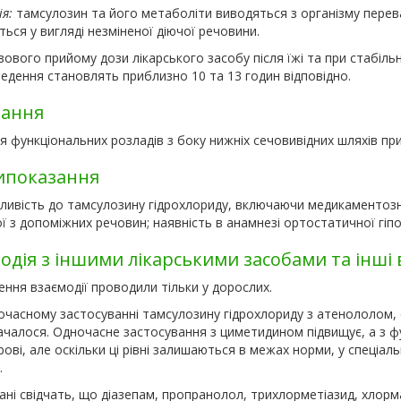
ія:
тамсулозин та його метаболіти виводяться з організму перева
ься у вигляді незміненої діючої речовини.
зового прийому дози лікарського засобу після їжі та при стабільн
едення становлять приблизно 10 та 13 годин відповідно.
зання
я функціональних розладів з боку нижніх сечовивідних шляхів пр
ипоказання
тливість до тамсулозину гідрохлориду, включаючи медикаментозн
ї з допоміжних речовин; наявність в анамнезі ортостатичної гіпо
одія з іншими лікарськими засобами та інші 
ння взаємодії проводили тільки у дорослих.
очасному застосуванні тамсулозину гідрохлориду з атенололом, 
началося. Одночасне застосування з циметидином підвищує, а з 
рові, але оскільки ці рівні залишаються в межах норми, у спеціал
.
ані свідчать, що діазепам, пропранолол, трихлорметіазид, хлорм