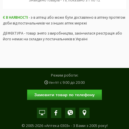
Знайдено товарів - 19, показано з 1 по 12
Є В НАЯВНОСТІ
- э в аптеці або може бути доставлено в аптеку протягом
доби від постачальників чи з інших аптек мережі
ДЕФЕКТУРА
- товар знято з виробництва, закінчилася реєстрація або
його немає на складах у постачальників в Україні
Режим роботи:
пн-пт с
9:00
до
20:00
Замовити товар по телефону
© 2005-2026 «Аптека 0303» - З Вами з 2005 року!