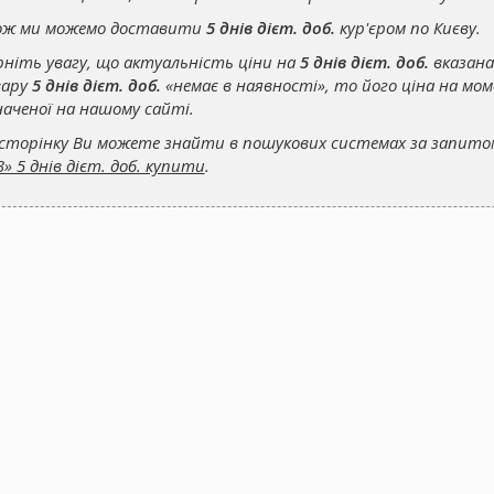
ож ми можемо доставити
5 днів дієт. доб.
кур'єром по Києву.
рніть увагу, що актуальність ціни на
5 днів дієт. доб.
вказана
ару
5 днів дієт. доб.
«немає в наявності», то його ціна на мо
наченої на нашому сайті.
сторінку Ви можете знайти в пошукових системах за запит
3» 5 днів дієт. доб. купити
.