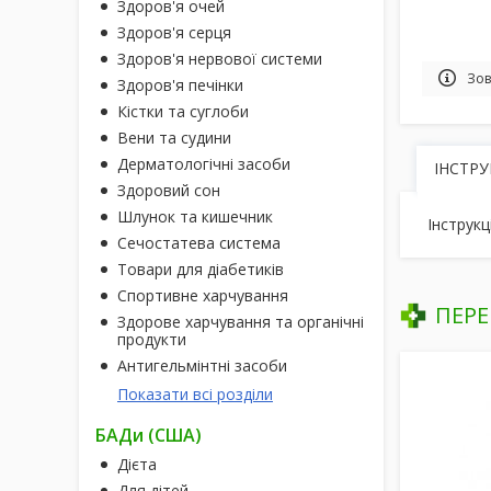
Здоров'я очей
Здоров'я серця
Здоров'я нервової системи
Зов
Здоров'я печінки
Кістки та суглоби
Вени та судини
Дерматологічні засоби
ІНСТРУ
Здоровий сон
Шлунок та кишечник
Інструкц
Сечостатева система
Товари для діабетиків
Спортивне харчування
ПЕРЕ
Здорове харчування та органічні
продукти
Антигельмінтні засоби
Показати всі розділи
БАДи (США)
Дієта
Для дітей