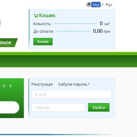
/
Укр
Рус
Кошик:
0
Кількість:
шт
0,00
До сплати:
грн
Кошик
ВІНОК
Реєстрація
Забули пароль?
|
0 - 9
Увійти