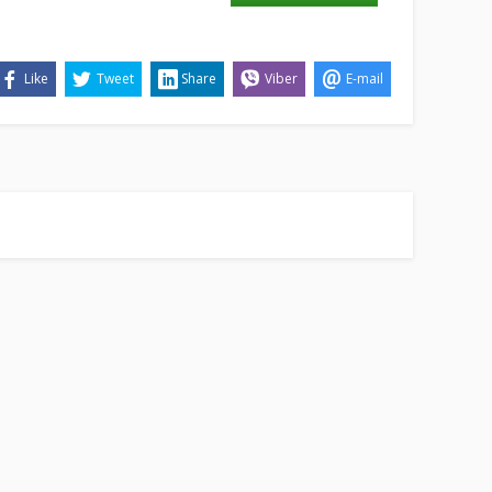
Like
Tweet
Share
Viber
E-mail