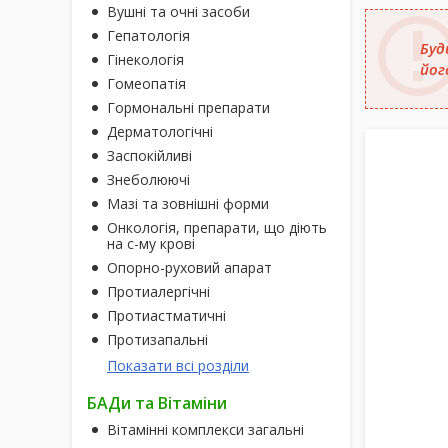
Вушні та очні засоби
Гепатологія
Буд
Гінекологія
йог
Гомеопатія
Гормональні препарати
Дерматологічні
Заспокійливі
Знеболюючі
Мазі та зовнішні форми
Онкологія, препарати, що діють
на с-му крові
Опорно-руховий апарат
Протиалергічні
Протиастматичні
Протизапальні
Показати всі розділи
БАДи та Вітаміни
Вітамінні комплекси загальні