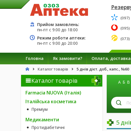
Резерву
(097)
Прийом замовлень:
(095)
пн-пт с
9:00
до
18:00
Режим роботи аптеки:
(073)
пн-пт с
9:00
до
20:00
Головна
Як замовити?
Оплата, доставка
Каталог товарів
5 днів дієт. доб., капс., №60
Каталог товарів
А
Б
В
Farmacia NUOVA (Італія)
П
Італійська косметика
лі
Преміум
за
н
Медикаменти
5 дні
Протидіабетичні