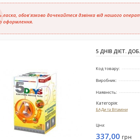
ь ласка, обов'язково дочекайтеся дзвінка від нашого опер
о оформлення.
5 ДНІВ ДІЄТ. ДОБ.
Код товару:
Виробник:
Наявність:
Категорія:
БАДи та Вітаміни
Ціна:
337,00
грн