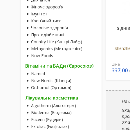
Жіноче здоров'я
Імунітет
Кров'яний тиск
Чоловіче здоров`я
5 ДНІВ
Протидіабетичні
Country Life (Кантрі Лайф)
Shenzhe
Metagenics (Метадженікс)
Now Foods
Ціна
Вітаміни та БАДи (Євросоюз)
337,00
Named
New Nordic (Швеція)
Orthomol (Ортомол)
Лікувальна косметика
На 
Algotherm (Альготерм)
Якщ
Bioderma (Біодерма)
про
Eucerin (Еуцерін)
77-
Exfoliac (Ексфоліак)
най