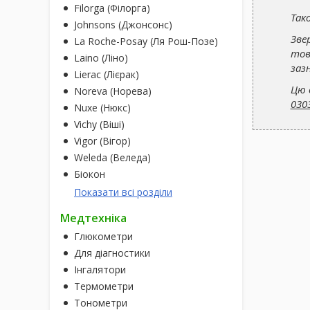
Filorga (Філорга)
Так
Johnsons (Джонсонс)
Зве
La Roche-Posay (Ля Рош-Позе)
тов
Laino (Ліно)
заз
Lierac (Лієрак)
Цю 
Noreva (Норева)
030
Nuxe (Нюкс)
Vichy (Віші)
Vigor (Вігор)
Weleda (Веледа)
Біокон
Показати всі розділи
Медтехніка
Глюкометри
Для діагностики
Інгалятори
Термометри
Тонометри