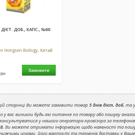
 ДІЄТ. ДОБ., КАПС., №60
n Hongsen Biology, Китай
Замовити
грн
цій сторінці Ви можете замовити товар
5 днів дієт. доб.
та у
о у вас виникли будь-які питання по товару або пошуку анало
консультуватися у нашого оператора-провізора за телефон
38
. Ви можете отримати інформацію щодо наявності та пош
нижчими цінами, його вартості та термінів доставки у Ваше