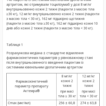
артритом, які отримували тоцилізумаб у дозі 8 мг/кг
внутрішньовенно кожні 2 тижні (пацієнти з масою тіла
≥30 кг), 12 мг/кг внутрішньовенно кожні 2 тижні (пацієнти
з масою тіла < 30 кг), 162 мг підшкірно щотижня
(пацієнти з масою тіла ≥30 кг), 162 мг підшкірно кожні 10
днів або кожні 2 тижні (пацієнти з масою тіла < 30 кг).
Таблиця 1
Розрахункова медіана ± стандартне відхилення
фармакокінетичних параметрів у рівноважному стані
після внутрішньовенного введення пацієнтам із
системним ювенільним ідіопатичним артритом
8 мг/кг
12 мг/кг
кожні 2
кожні 2
Фармакокінетичний
тижні
тижні
параметр препарату
Актемра
®
при масі
при масі
тіла ≥ 30 кг
тіла < 30 кг
C
max
(мкг/мл)
256 ± 60,8
274 ± 63,8