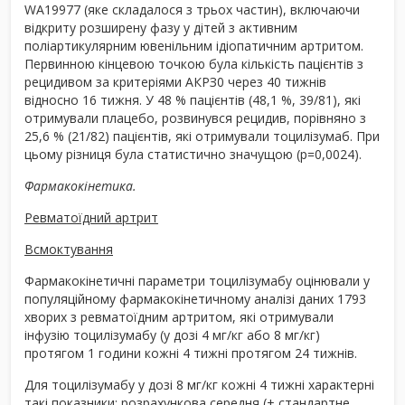
WA19977 (яке складалося з трьох частин), включаючи
відкриту розширену фазу у дітей з активним
поліартикулярним ювенільним ідіопатичним артритом.
Первинною кінцевою точкою була кількість пацієнтів з
рецидивом за критеріями АКРЗ0 через 40 тижнів
відносно 16 тижня. У 48 % пацієнтів (48,1 %, 39/81), які
отримували плацебо, розвинувся рецидив, порівняно з
25,6 % (21/82) пацієнтів, які отримували тоцилізумаб. При
цьому різниця була статистично значущою (р=0,0024).
Фармакокінетика.
Ревматоїдний артрит
Всмоктування
Фармакокінетичні параметри тоцилізумабу оцінювали у
популяційному фармакокінетичному аналізі даних 1793
хворих з ревматоїдним артритом, які отримували
інфузію тоцилізумабу (у дозі 4 мг/кг або 8 мг/кг)
протягом 1 години кожні 4 тижні протягом 24 тижнів.
Для тоцилізумабу у дозі 8 мг/кг кожні 4 тижні характерні
такі показники: розрахункова середня (± стандартне