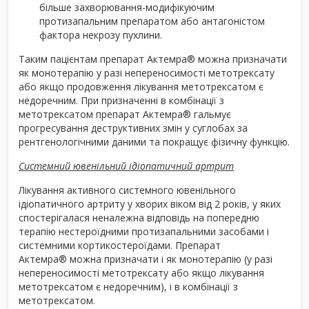
більше захворювання-модифікуючим
протизапальним препаратом або антагоністом
фактора некрозу пухлини.
Таким пацієнтам препарат Актемра
®
можна призначати
як монотерапію у разі непереносимості метотрексату
або якщо продовження лікування метотрексатом є
недоречним. При призначенні в комбінації з
метотрексатом препарат Актемра
®
гальмує
прогресування деструктивних змін у суглобах за
рентгенологічними даними та покращує фізичну функцію.
Системний ювенільний ідіопатичний артрит
Лікування активного системного ювенільного
ідіопатичного артриту у хворих віком від 2 років, у яких
спостерігалася неналежна відповідь на попередню
терапію нестероїдними протизапальними засобами і
системними кортикостероїдами. Препарат
Актемра
®
можна призначати і як монотерапію (у разі
непереносимості метотрексату або якщо лікування
метотрексатом є недоречним), і в комбінації з
метотрексатом.