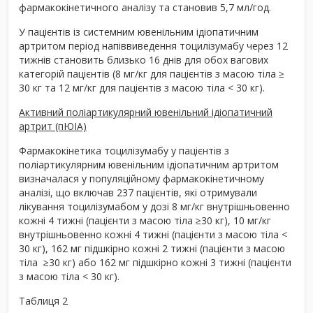
фармакокінетичного аналізу та становив 5,7 мл/год.
У пацієнтів із системним ювенільним ідіопатичним
артритом період напіввиведення тоцилізумабу через 12
тижнів становить близько 16 днів для обох вагових
категорій пацієнтів (8 мг/кг для пацієнтів з масою тіла ≥
30 кг та 12 мг/кг для пацієнтів з масою тіла < 30 кг).
Активний поліартикулярний ювенільний ідіопатичний
артрит (пЮІА)
Фармакокінетика тоцилізумабу у пацієнтів з
поліартикулярним ювенільним ідіопатичним артритом
визначалася у популяційному фармакокінетичному
аналізі, що включав 237 пацієнтів, які отримували
лікування тоцилізумабом у дозі 8 мг/кг внутрішньовенно
кожні 4 тижні (пацієнти з масою тіла ≥30 кг), 10 мг/кг
внутрішньовенно кожні 4 тижні (пацієнти з масою тіла <
30 кг), 162 мг підшкірно кожні 2 тижні (пацієнти з масою
тіла ≥30 кг) або 162 мг підшкірно кожні 3 тижні (пацієнти
з масою тіла < 30 кг).
Таблиця 2