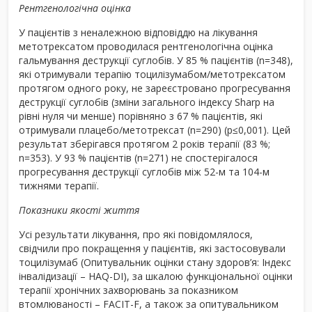
Рентгенологічна оцінка
У пацієнтів з неналежною відповіддю на лікування
метотрексатом проводилася рентгенологічна оцінка
гальмування деструкції суглобів. У 85 % пацієнтів (n=348),
які отримували терапію тоцилізумабом/метотрексатом
протягом одного року, не зареєстровано прогресування
деструкції суглобів (зміни загального індексу Sharp на
рівні нуля чи менше) порівняно з 67 % пацієнтів, які
отримували плацебо/метотрексат (n=290) (p≤0,001). Цей
результат зберігався протягом 2 років терапії (83 %;
n=353). У 93 % пацієнтів (n=271) не спостерігалося
прогресування деструкції суглобів між 52-м та 104-м
тижнями терапії.
Показники якості життя
Усі результати лікування, про які повідомлялося,
свідчили про покращення у пацієнтів, які застосовували
тоцилізумаб (Опитувальник оцінки стану здоров’я: Індекс
інвалідизації – HAQ-DI), за шкалою функціональної оцінки
терапії хронічних захворювань за показником
втомлюваності – FACIT-F, а також за опитувальником