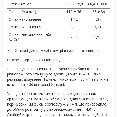
C
min
(мкг/мл)
69,7 ± 29,1
68,4 ± 30,0
C
mean
(мкг/мл)
119 ± 36
123 ± 36
C
max
накопичення
1,42
1,37
C
min
накопичення
3,20
3,41
C
mean
накопичення або
2,01
1,95
AUC
τ
*
*τ = 2 тижні для режимів внутрішньовенного введення
C
mean
– середня концентрація
Після внутрішньовенного введення приблизно 90%
рівноважного стану було досягнуто до тижня 8 при
режимах дозування 12 мг/кг (маса тіла < 30 кг) та 8 мг/кг
(маса тіла ≥ 30 кг) кожні 2 тижні.
У пацієнтів із системним ювенільним ідіопатичним
артритом центральний об’єм розподілу становив 1,87 л,
периферичний об’єм розподілу – 2,14 л, що призводило
до об’єму розподілу у рівноважному стані – 4,01 л.
Лінійний кліренс оцінювався як параметр популяційного