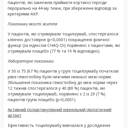
пацієнтів, які закінчили приймати кортикостероїди
перорально на 44-му тижні, при збереженні відповіді за
критеріями АКР.
Показники якості життя
У пацієнтів, які отримували тоцилізумаб, спостерігалося
клінічно достовірне (р<0,0001) покращення фізичної
функції (за індексом CHAQ-DI) порівняно з пацієнтами, які
отримували плацебо (77 % та 19 % відповідно).
Лабораторні показники
У 50 із 75 (67 %) пацієнтів у групі тоцилізумабу початкові
рівні гемоглобіну були нижчими нижньої межі норми.
Збільшення показника гемоглобіну до меж норми через
12 тижнів спостерігалося у 40 (80 %) пацієнтів, які
отримували тоцилізумаб, порівняно з 2 із 29 (7 %)
пацієнтів групи плацебо (р<0,0001).
Активний поліартикулярний ювенільний ідіопатичний
артрит
Ефективність тоцилізумабу вивчалася у дослідженні