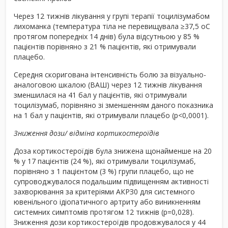
Через 12 тижнів лікування у групі терапії тоцилізумабом
лихоманка (температура тіла не перевищувала ≥37,5
о
С
протягом попередніх 14 днів) була відсутньою у 85 %
пацієнтів порівняно з 21 % пацієнтів, які отримували
плацебо.
Середня скоригована інтенсивність болю за візуально-
аналоговою шкалою (ВАШ) через 12 тижнів лікування
зменшилася на 41 бал у пацієнтів, які отримували
тоцилізумаб, порівняно зі зменшенням даного показника
на 1 бал у пацієнтів, які отримували плацебо (р<0,0001).
Зниження дози/ відміна кортикостероїдів
Доза кортикостероїдів була знижена щонайменше на 20
% у 17 пацієнтів (24 %), які отримували тоцилізумаб,
порівняно з 1 пацієнтом (3 %) групи плацебо, що не
супроводжувалося подальшим підвищенням активності
захворювання за критеріями АКРЗ0 для системного
ювенільного ідіопатичного артриту або виникненням
системних симптомів протягом 12 тижнів (р=0,028).
Зниження дози кортикостероїдів продовжувалося у 44