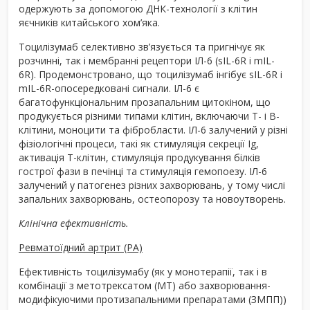
одержують за допомогою ДНК-технології з клітин
яєчників китайського хом’яка.
Тоцилізумаб селективно зв’язується та пригнічує як
розчинні, так і мембранні рецептори ІЛ-6 (sIL-6R і mIL-
6R). Продемонстровано, що тоцилізумаб інгібує sIL-6R і
mIL-6R-опосередковані сигнали. ІЛ-6 є
багатофункціональним прозапальним цитокіном, що
продукується різними типами клітин, включаючи Т- і В-
клітини, моноцити та фібробласти. ІЛ-6 залучений у різні
фізіологічні процеси, такі як стимуляція секреції Ig,
активація Т-клітин, стимуляція продукування білків
гострої фази в печінці та стимуляція гемопоезу. ІЛ-6
залучений у патогенез різних захворювань, у тому числі
запальних захворювань, остеопорозу та новоутворень.
Клінічна ефективність.
Ревматоїдний артрит (РА)
Ефективність тоцилізумабу (як у монотерапії, так і в
комбінації з метотрексатом (МТ) або захворювання-
модифікуючими протизапальними препаратами (ЗМПП))