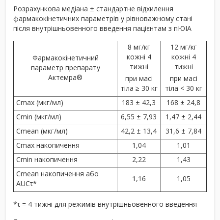
Розрахункова медіана ± стандартне відхилення
фармакокінетичних параметрів у рівноважному стані
після внутрішньовенного введення пацієнтам з пЮІА
8 мг/кг
12 мг/кг
кожні 4
кожні 4
Фармакокінетичний
тижні
тижні
параметр препарату
Актемра
®
при масі
при масі
тіла ≥ 30 кг
тіла < 30 кг
C
max
(мкг/мл)
183 ± 42,3
168 ± 24,8
C
min
(мкг/мл)
6,55 ± 7,93
1,47 ± 2,44
C
mean
(мкг/мл)
42,2 ± 13,4
31,6 ± 7,84
C
max
накопичення
1,04
1,01
C
min
накопичення
2,22
1,43
C
mean
накопичення або
1,16
1,05
AUC
τ
*
*τ = 4 тижні для режимів внутрішньовенного введення