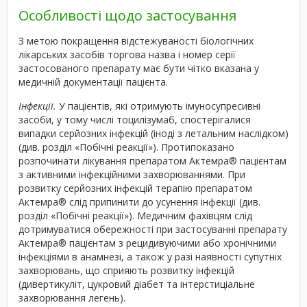
Особливості щодо застосування
З метою покращення відстежуваності біологічних
лікарських засобів торгова назва і номер серії
застосованого препарату має бути чітко вказана у
медичній документації пацієнта.
Інфекції.
У пацієнтів, які отримують імуносупресивні
засоби, у тому числі тоцилізумаб, спостерігалися
випадки серйозних інфекцій (іноді з летальним наслідком)
(див. розділ «Побічні реакції»). Протипоказано
розпочинати лікування препаратом Актемра
®
пацієнтам
з активними інфекційними захворюваннями. При
розвитку серйозних інфекцій терапію препаратом
Актемра
®
слід припинити до усунення інфекції (див.
розділ «Побічні реакції»). Медичним фахівцям слід
дотримуватися обережності при застосуванні препарату
Актемра
®
пацієнтам з рецидивуючими або хронічними
інфекціями в анамнезі, а також у разі наявності супутніх
захворювань, що сприяють розвитку інфекцій
(дивертикуліт, цукровий діабет та інтерстиціальне
захворювання легень).