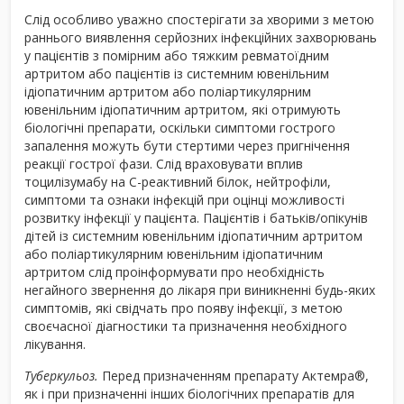
Слід особливо уважно спостерігати за хворими з метою
раннього виявлення серйозних інфекційних захворювань
у пацієнтів з помірним або тяжким ревматоїдним
артритом або пацієнтів із системним ювенільним
ідіопатичним артритом або поліартикулярним
ювенільним ідіопатичним артритом, які отримують
біологічні препарати, оскільки симптоми гострого
запалення можуть бути стертими через пригнічення
реакції гострої фази. Слід враховувати вплив
тоцилізумабу на С-реактивний білок, нейтрофіли,
симптоми та ознаки інфекцій при оцінці можливості
розвитку інфекції у пацієнта. Пацієнтів і батьків/опікунів
дітей із системним ювенільним ідіопатичним артритом
або поліартикулярним ювенільним ідіопатичним
артритом слід проінформувати про необхідність
негайного звернення до лікаря при виникненні будь-яких
симптомів, які свідчать про появу інфекції, з метою
своєчасної діагностики та призначення необхідного
лікування.
Туберкульоз.
Перед призначенням препарату Актемра
®
,
як і при призначенні інших біологічних препаратів для