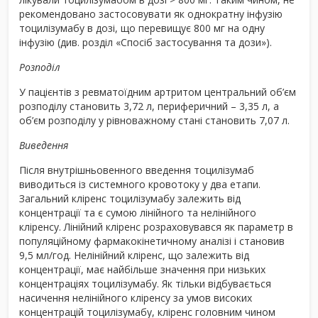
рекомендовано застосовувати як однократну інфузію
тоцилізумабу в дозі, що перевищує 800 мг на одну
інфузію (див. розділ «Спосіб застосування та дози»).
Розподіл
У пацієнтів з ревматоїдним артритом центральний об’єм
розподілу становить 3,72 л, периферичний – 3,35 л, а
об’єм розподілу у рівноважному стані становить 7,07 л.
Виведення
Після внутрішньовенного введення тоцилізумаб
виводиться із системного кровотоку у два етапи.
Загальний кліренс тоцилізумабу залежить від
концентрації та є сумою лінійного та нелінійного
кліренсу. Лінійний кліренс розраховувався як параметр в
популяційному фармакокінетичному аналізі і становив
9,5 мл/год. Нелінійний кліренс, що залежить від
концентрації, має найбільше значення при низьких
концентраціях тоцилізумабу. Як тільки відбувається
насичення нелінійного кліренсу за умов високих
концентрацій тоцилізумабу, кліренс головним чином