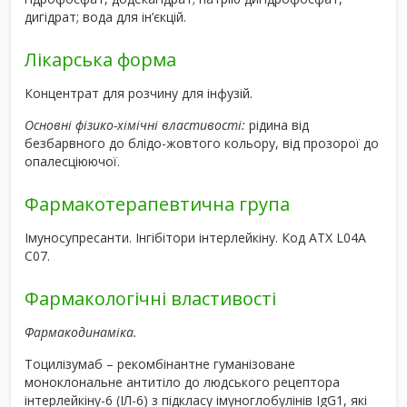
дигідрат; вода для ін’єкцій.
Лікарська форма
Концентрат для розчину для інфузій.
Основні фізико-хімічні властивості:
рідина від
безбарвного до блідо-жовтого кольору, від прозорої до
опалесціюючої.
Фармакотерапевтична група
Імуносупресанти. Інгібітори інтерлейкіну. Код АТХ L04А
C07.
Фармакологічні властивості
Фармакодинаміка.
Тоцилізумаб – рекомбінантне гуманізоване
моноклональне антитіло до людського рецептора
інтерлейкіну-6 (ІЛ-6) з підкласу імуноглобулінів IgG
1
,
які