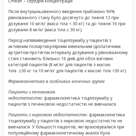
C
mean
– середня концентрація
Після внутрішньовенного введення приблизно 90%
рівноважного стану було досягнуто до тижня 12 при
дозуванні 10 мг/кг (маса тіла < 30 кг) та до тижня 16 при
дозуванні 8 мг/кг (маса тіла ≥ 30 кг).
Період напіввиведення тоцилізумабу у пацієнтів з
активним поліартикулярним ювенільним ідіопатичним
артритом протягом інтервалу дозування у рівноважному
стані становить близько 16 днів для обох вагових
категорій пацієнтів (8 мг/кг для пацієнтів з масою
тіла ≥30 кг та 10 мг/кг для пацієнтів з масою тіла <30 кг).
Фармакокінетика в особливих клінічних групах
Пацієнти з печінковою
недостатністю:
фармакокінетика тоцилізумабу у
пацієнтів з печінковою недостатністю не вивчалася.
Пацієнти з нирковою недостатністю:
фармакокінетика
тоцилізумабу у пацієнтів з нирковою недостатністю не
вивчалася. У більшості пацієнтів, які враховувалися при
популяційному фармакокінетичному аналізі була