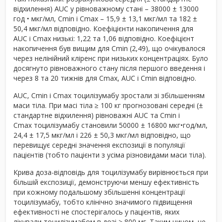
відхилення) AUC у рівноважному стані – 38000 ± 13000
год • мкг/мл, C
min
і C
max
– 15,9 ± 13,1 мкг/мл та 182 ±
50,4 мкг/мл відповідно. Коефіцієнти накопичення для
AUC і C
ma
х
низькі: 1,22 та 1,06 відповідно. Коефіцієнт
накопичення був вищим для C
min
(2,49), що очікувалося
через нелінійний кліренс при низьких концентраціях. Було
досягнуто рівноважного стану після першого введення і
через 8 та 20 тижнів для C
max
, AUC і C
min
відповідно.
AUC, C
min
і C
max
тоцилізумабу зростали зі збільшенням
маси тіла. При масі тіла ≥ 100 кг прогнозовані середні (±
стандартне відхилення) рівноважні AUC та C
min
і
C
max
тоцилізумабу становили 50000 ± 16800 мкг•год/мл,
24,4 ± 17,5 мкг/мл і 226 ± 50,3 мкг/мл відповідно, що
перевищує середні значення експозиції в популяції
пацієнтів (тобто пацієнти з усіма різновидами маси тіла).
Крива доза-відповідь для тоцилізумабу вирівнюється при
більшій експозиції, демонструючи меншу ефективність
при кожному подальшому збільшенні концентрації
тоцилізумабу, тобто клінічно значимого підвищення
ефективності не спостерігалось у пацієнтів, яких
лікували тоцилізумабом в дозі > 800 мг. Таким чином, не