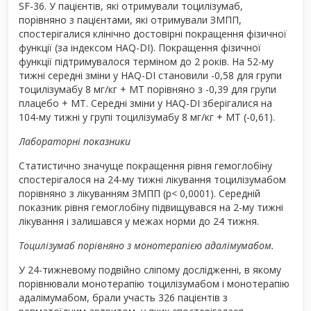
SF-36. У пацієнтів, які отримували тоцилізумаб,
порівняно з пацієнтами, які отримували ЗМПП,
спостерігалися клінічно достовірні покращення фізичної
функції (за індексом HAQ-DI). Покращення фізичної
функції підтримувалося терміном до 2 років. На 52-му
тижні середні зміни у HAQ-DI становили -0,58 для групи
тоцилізумабу 8 мг/кг + МТ порівняно з -0,39 для групи
плацебо + МТ. Середні зміни у HAQ-DI зберігалися на
104-му тижні у групі тоцилізумабу 8 мг/кг + МТ (-0,61).
Лабораторні показники
Статистично значуще покращення рівня гемоглобіну
спостерігалося на 24-му тижні лікування тоцилізумабом
порівняно з лікуванням ЗМПП (p< 0,0001). Середній
показник рівня гемоглобіну підвищувався на 2-му тижні
лікування і залишався у межах норми до 24 тижня.
Тоцилізумаб порівняно з монотерапією адалімумабом.
У 24-тижневому подвійно сліпому дослідженні, в якому
порівнювали монотерапію тоцилізумабом і монотерапію
адалімумабом, брали участь 326 пацієнтів з