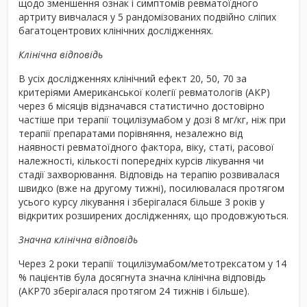
щодо зменшення ознак і симптомів ревматоїдного
артриту вивчалася у 5 рандомізованих подвійно сліпих
багатоцентрових клінічних дослідженнях.
Клінічна відповідь
В усіх дослідженнях клінічний ефект 20, 50, 70 за
критеріями Американської колегії ревматологів (АКР)
через 6 місяців відзначався статистично достовірно
частіше при терапії тоцилізумабом у дозі 8 мг/кг, ніж при
терапії препаратами порівняння, незалежно від
наявності ревматоїдного фактора, віку, статі, расової
належності, кількості попередніх курсів лікування чи
стадії захворювання. Відповідь на терапію розвивалася
швидко (вже на другому тижні), посилювалася протягом
усього курсу лікування і зберігалася більше 3 років у
відкритих розширених дослідженнях, що продовжуються.
Значна клінічна відповідь
Через 2 роки терапії тоцилізумабом/метотрексатом у 14
% пацієнтів була досягнута значна клінічна відповідь
(АКР70 зберігалася протягом 24 тижнів і більше).