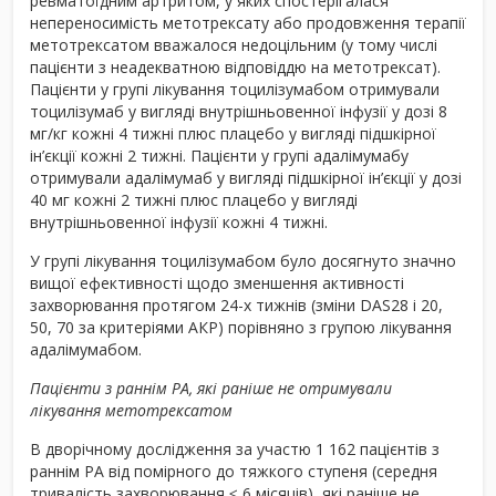
ревматоїдним артритом, у яких спостерігалася
непереносимість метотрексату або продовження терапії
метотрексатом вважалося недоцільним (у тому числі
пацієнти з неадекватною відповіддю на метотрексат).
Пацієнти у групі лікування тоцилізумабом отримували
тоцилізумаб у вигляді внутрішньовенної інфузії у дозі 8
мг/кг кожні 4 тижні плюс плацебо у вигляді підшкірної
ін’єкції кожні 2 тижні. Пацієнти у групі адалімумабу
отримували адалімумаб у вигляді підшкірної ін’єкції у дозі
40 мг кожні 2 тижні плюс плацебо у вигляді
внутрішньовенної інфузії кожні 4 тижні.
У групі лікування тоцилізумабом було досягнуто значно
вищої ефективності щодо зменшення активності
захворювання протягом 24-х тижнів (зміни DAS28 і 20,
50, 70 за критеріями АКР) порівняно з групою лікування
адалімумабом.
Пацієнти з раннім РА, які раніше не отримували
лікування метотрексатом
В дворічному дослідження за участю 1 162 пацієнтів з
раннім РА від помірного до тяжкого ступеня (середня
тривалість захворювання ≤ 6 місяців), які раніше не