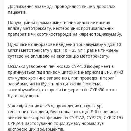
Дослідження взаємодії проводилися лише у дорослих
пацієнтів.
Популяційний фармакокінетичний аналіз не виявив
впливу метотрексату, нестероїдних протизапальних
препаратів чи кортикостероїдів на кліренс тоцилізумабу.
Одночасне одноразове введення тоцилізумабу у дозі 10
мг/кг і метотрексату у дозі 10 – 25 мг 1 раз на тиждень
суттєво не впливало на експозицію метотрексату.
Оскільки утворення печінкових CYP450 ізоферментів
пригнічується під впливом цитокінів (наприклад ІЛ-6, який
стимулює хронічне запалення), при проведенні терапії
засобами, які інгібують дію цитокінів (зокрема,
тоцилізумабом), експресія ізоферментів CYP450 може
бути порушена.
У дослідженнях
in vitro
, проведених на культурі
гепатоцитів людини, було показано, що ІЛ-6 спричиняє
зниження експресії ферментів CYP1A2, CYP2C9, CYP2C19 і
CYP3A4. Застосування тоцилізумабу нормалізує
експресію цих ізоферментів.