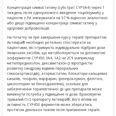
Концентрація симвастатину (субстрат CYP3A4) через 1
тиждень після одноразового введення тоцилізумабу у
пацієнтів з РА знижувалася на 57 % відносно аналогічної
або дещо підвищеної концентрації симвастатину у
здорових добровольців.
На початку чи при завершенні курсу терапії препаратом
Актемра
®
необхідно ретельно спостерігати за
пацієнтами, які отримують індивідуально підібрані дози
лікарських засобів, що метаболізуються за допомогою
ізоферментів CYP450 3A4, 1A2 чи 2C9 (наприклад
метилпреднізолон, дексаметазон (з вірогідністю
розвитку синдрому відміни пероральних
глюкокортикоїдів), аторвастатин, блокатори кальцієвих
каналів, теофілін, варфарин, фенпрокоумон, фенітоїн,
циклоспорин чи бензодіазепіни), оскільки для
забезпечення терапевтичної дії цих препаратів може
виникнути потреба у підвищенні їх дози. Враховуючи
тривалий t
1/2
препарату Актемра
®
, його вплив на
активність CYP450 ферментів може зберігатись
протягом декількох тижнів після припинення терапії.