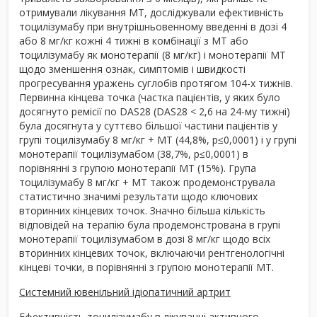
отримували лікування МТ, досліджували ефективність
тоцилізумабу при внутрішньовенному введенні в дозі 4
або 8 мг/кг кожні 4 тижні в комбінації з МТ або
тоцилізумабу як монотерапії (8 мг/кг) і монотерапії МТ
щодо зменшення ознак, симптомів і швидкості
прогресування уражень суглобів протягом 104-х тижнів.
Первинна кінцева точка (частка пацієнтів, у яких було
досягнуто ремісії по DAS28 (DAS28 < 2,6 на 24-му тижні)
була досягнута у суттєво більшої частини пацієнтів у
групі тоцилізумабу 8 мг/кг + МТ (44,8%, p≤0,0001) і у групі
монотерапії тоцилізумабом (38,7%, p≤0,0001) в
порівнянні з групою монотерапії МТ (15%). Група
тоцилізумабу 8 мг/кг + МТ також продемонструвала
статистично значимі результати щодо ключових
вторинних кінцевих точок. Значно більша кількість
відповідей на терапію була продемонстрована в групі
монотерапії тоцилізумабом в дозі 8 мг/кг щодо всіх
вторинних кінцевих точок, включаючи рентгенологічні
кінцеві точки, в порівнянні з групою монотерапії МТ.
Системний ювенільний ідіопатичний артрит
Ефективність тоцилізумабу в лікуванні активного