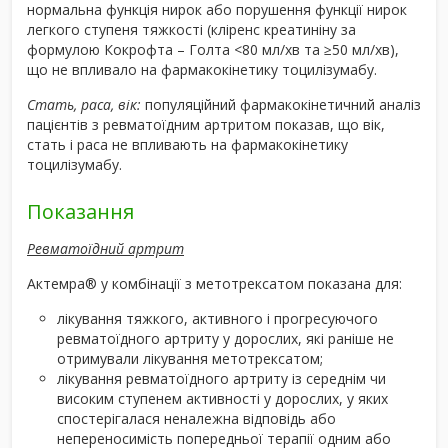
нормальна функція нирок або порушення функції нирок
легкого ступеня тяжкості (кліренс креатиніну за
формулою Кокрофта – Голта <80 мл/хв та ≥50 мл/хв),
що не впливало на фармакокінетику тоцилізумабу.
Стать, раса, вік:
популяційний фармакокінетичний аналіз
пацієнтів з ревматоїдним артритом показав, що вік,
стать і раса не впливають на фармакокінетику
тоцилізумабу.
Показання
Ревматоїдний артрит
Актемра
®
у комбінації з метотрексатом показана для:
лікування тяжкого, активного і прогресуючого
ревматоїдного артриту у дорослих, які раніше не
отримували лікування метотрексатом;
лікування ревматоїдного артриту із середнім чи
високим ступенем активності у дорослих, у яких
спостерігалася неналежна відповідь або
непереносимість попередньої терапії одним або