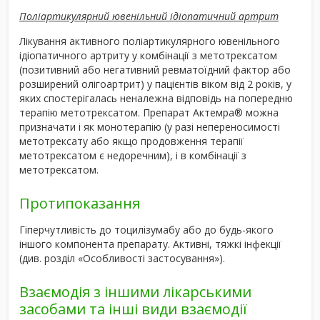
Поліартикулярний ювенільний ідіопатичний артрит
Лікування активного поліартикулярного ювенільного
ідіопатичного артриту у комбінації з метотрексатом
(позитивний або негативний ревматоїдний фактор або
розширений олігоартрит) у пацієнтів віком від 2 років, у
яких спостерігалась неналежна відповідь на попередню
терапію метотрексатом. Препарат Актемра
®
можна
призначати і як монотерапію (у разі непереносимості
метотрексату або якщо продовження терапії
метотрексатом є недоречним), і в комбінації з
метотрексатом.
Протипоказання
Гіперчутливість до тоцилізумабу або до будь-якого
іншого компонента препарату. Активні, тяжкі інфекції
(див. розділ «Особливості застосування»).
Взаємодія з іншими лікарськими
засобами та інші види взаємодії