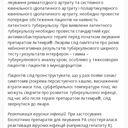
лікування ревматоїдного артриту та системного
ювенільного ідіопатичного артриту і поліартикулярного
ювенільного ідіопатичного артриту, необхідно провести
попереднє обстеження пацієнтів на наявність
латентного туберкульозу. При виявленні латентного
туберкульозу необхідно провести стандартний курс
антимікобактеріальної терапії перед початком лікування
препаратом Актемра
®
. Лікарям слід пам’ятати про ризик
хибнонегативних результатів туберкулінового шкірного
тесту і результатів інтерферон – гамма –
туберкулінового аналізу крові, особливо у тяжкохворих
пацієнтів і пацієнтів з імунодефіцитом.
Пацієнтів слід проінструктувати, що у разі появи ознак/
симптомів (зокрема персистуючого кашлю, виснаження/
втрати маси тіла, субфебрильної температури тіла), які
можуть свідчити про розвиток туберкульозної інфекції,
під час або після терапії препаратом Актемра
®
, слід
звернутися до лікаря.
Реактивація вірусних інфекцій
. При застосуванні
біологічних препаратів для лікування РА спостерігалася
реактивація вірусних інфекцій (наприклад гепатиту В).