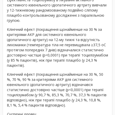
системного ювенільного ідіопатичного артриту вивчали
у 12-тижневому рандомізованому подвійно сліпому
плацебо-контрольованому дослідженні з паралельною
групою.
Клінічний ефект (покращення щонайменше на 30 % за
критеріями АКР для системного ювенільного
ідіопатичного артриту) на 12-му тижні та відсутність
лихоманки (температура тіла не перевищувала ≥37,5
о
С
протягом попередніх 7 днів) відзначалися статистично
достовірно частіше (р<0,0001) при терапії тоцилізумабом
(у 85 % пацієнтів), ніж при терапії плацебо (у 24,3 %
пацієнтів).
Клінічний ефект (покращення щонайменше на 30 %, 50
%, 70 %, 90 % за критеріями АКР для системного
ювенільного ідіопатичного артриту) відзначався
статистично достовірно частіше (р<0,0001) при терапії
тоцилізумабом (у 90,7 %, 85,3 %, 70,7 %, 37,3 % пацієнтів
відповідно), ніж при терапії плацебо (у 24,3 %, 10,8 %,
8,1 %, 5,4 % пацієнтів відповідно).
Системні прояви