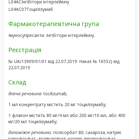
L04AC
Інгібітори інтерлейкіну
L04AC07
Тоцилізумаб
Фармакотерапевтична група
Імуносупресанти. Інгібітори інтерлейкіну.
Реєстрація
№ UA/13909/01/01 від 22.07.2019. Наказ № 16552) від
22.07.2019
Склад
діюча речовина
: tocilizumab;
1 мл концентрату містить 20 мг тоцилізумабу;
1 флакон містить 80 мг/4 мл або 200 мг/10 мл, або 400
мг/20 мл тоцилізумабу;
допоміжні речовини:
полісорбат 80; сахароза; натрію
гідрофосфат, додекагідрат; натрію дигідрофосфат,