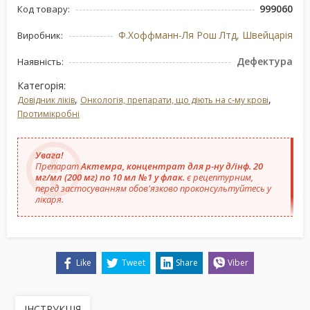
999060
Код товару:
Ф.Хоффманн-Ля Рош Лтд, Швейцарія
Виробник:
Дефектура
Наявність:
Категорія:
,
,
Довідник ліків
Онкологія, препарати, що діють на с-му крові
Протимікробні
Увага!
Препарат
Актемра, концентрат для р-ну д/інф. 20
мг/мл (200 мг) по 10 мл №1 у флак.
є рецептурним,
перед застосуванням обов'язково проконсультуйтесь у
лікаря.
Like
Tweet
Share
Viber
ІНСТРУКЦІЯ