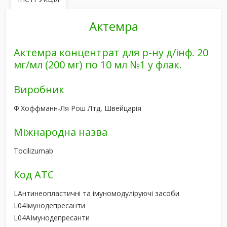
Актемра
Актемра концентрат для р-ну д/інф. 20
мг/мл (200 мг) по 10 мл №1 у флак.
Виробник
Ф.Хоффманн-Ля Рош Лтд, Швейцарія
Міжнародна назва
Tocilizumab
Код АТС
L
Антинеопластичні та імуномодуліруючі засоби
L04
Імунодепресанти
L04A
Імунодепресанти