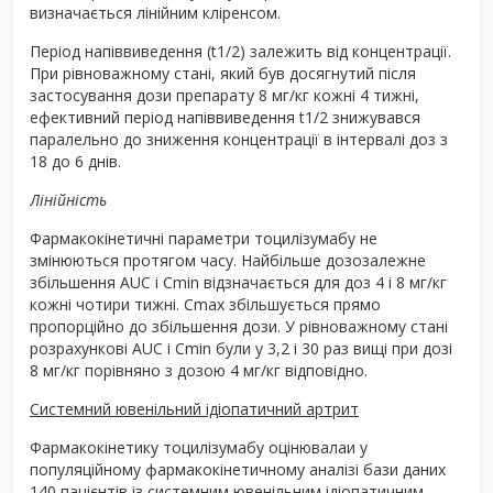
визначається лінійним кліренсом.
Період напіввиведення (t
1/2
) залежить від концентрації.
При рівноважному стані, який був досягнутий після
застосування дози препарату 8 мг/кг кожні 4 тижні,
ефективний період напіввиведення t
1/2
знижувався
паралельно до зниження концентрації в інтервалі доз з
18 до 6 днів.
Лінійність
Фармакокінетичні параметри тоцилізумабу не
змінюються протягом часу. Найбільше дозозалежне
збільшення AUC і C
min
відзначається для доз 4 і 8 мг/кг
кожні чотири тижні. C
max
збільшується прямо
пропорційно до збільшення дози. У рівноважному стані
розрахункові AUC і C
min
були у 3,2 і 30 раз вищі при дозі
8 мг/кг порівняно з дозою 4 мг/кг відповідно.
Системний ювенільний ідіопатичний артрит
Фармакокінетику тоцилізумабу оцінювалаи у
популяційному фармакокінетичному аналізі бази даних
140 пацієнтів із системним ювенільним ідіопатичним