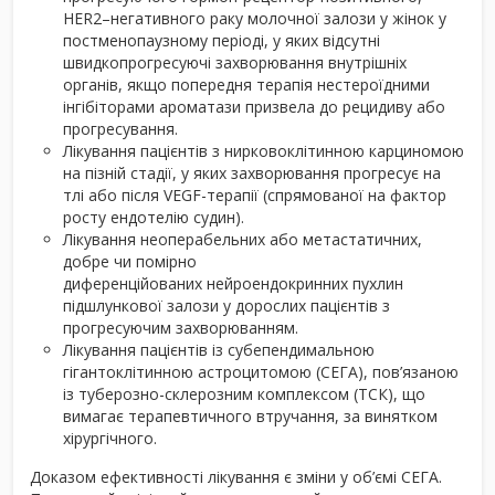
HER2–негативного раку молочної залози у жінок у
постменопаузному періоді, у яких відсутні
швидкопрогресуючі захворювання внутрішніх
органів, якщо попередня терапія нестероїдними
інгібіторами ароматази призвела до рецидиву або
прогресування.
Лікування пацієнтів з нирковоклітинною карциномою
на пізній стадії, у яких захворювання прогресує на
тлі або після VEGF-терапії (спрямованої на фактор
росту ендотелію судин).
Лікування неоперабельних або метастатичних,
добре чи помірно
диференційованих нейроендокринних пухлин
підшлункової залози у дорослих пацієнтів з
прогресуючим захворюванням.
Лікування пацієнтів із субепендимальною
гігантоклітинною астроцитомою (СЕГА), пов’язаною
із туберозно-склерозним комплексом (ТСК), що
вимагає терапевтичного втручання, за винятком
хірургічного.
Доказом ефективності лікування є зміни у об’ємі СЕГА.