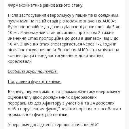
Фармакокінетика рівноважного стану.
Після застосування еверолімусу у пацієнтів із солідними
пухлинами на пізній стадії рівноважне значення AUC
0
-τ
було пропорційне до дози в діапазоні денних доз від 5 до
10 мг. Рівноважний стан досягався протягом 2 тижнів.
Значення C
max
пропорційне до дози в діапазоні від 5 до
10 мг. Значення t
max
спостерігається через 1-2 години
після застосування дози. Значення AUC
0-τ
та мінімальна
концентрація перед застосуванням дози значно
корелювали.
Особливі групи пацієнтів.
Порушення функції печінки.
Безпеку, переносимість та фармакокінетику еверолімусу
оцінювали у двох дослідженнях одноразових
пероральних доз Афінітору з участю 8 та 34 дорослих
осіб з порушенням функції печінки порівняно з особами з
нормальною функцією печінки.
У першому дослідженні середнє значення AUC