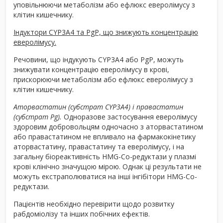
уповільнюючи метаболізм або ефлюкс еверолімусу з
клітин кишечнику.
Індуктори CYP3A4 та PgP, що знижують концентрацію
еверолімусу.
Речовини, що індукують CYP3A4 або PgP, можуть
знижувати концентрацію еверолімусу в крові,
прискорюючи метаболізм або ефлюкс еверолімусу з
клітин кишечнику.
Аторвастатин (субстрат CYP3A4) і правастатин
(субстрат Pg).
Одноразове застосування еверолімусу
здоровим добровольцям одночасно з аторвастатином
або правастатином не впливало на фармакокінетику
аторвастатину, правастатину та еверолімусу, і на
загальну біореактивність HMG-Co-редуктази у плазмі
крові клінічно значущою мірою. Однак ці результати не
можуть екстраполюватися на інші інгібітори HMG-Co-
редуктази.
Пацієнтів необхідно перевірити щодо розвитку
рабдоміолізу та інших побічних ефектів.