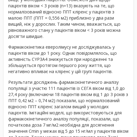
пацієнтів віком < 3 років (n=13) вказують на те, що
нормалізований відносно ППТ кліренс у пацієнтів з
малою ППТ (ППТ = 0,556 м
2
) приблизно у два рази
вищий, ніж у дорослих. Таким чином, вважається, що
рівноважного стану у пацієнтів віком < 3 років можна
досягти швидше.
Фармакокінетика еверолімусу не досліджувалась у
пацієнтів віком до 1 року. Однак повідомлялось, що
активність CYP3A4 знижується при народженні та
збільшується протягом першого року життя, що
негативно впливає на кліренс у цій групі пацієнтів.
Результати досліджень фармакокінетичного аналізу
популяції з участю 111 пацієнтів із СЕГА віком від 1,0 до
27,4 року (включаючи 18 пацієнтів віком від 1 до 3 років з
ППТ 0,42 м
2
– 0,74 м
2
) показали, що нормалізований
відносно ППТ кліренс загалом вищий у молодих
пацієнтів. Імітаційні моделі, що використовуються для
фармакокінетичного аналізу популяції, показали, що
початкова доза 7 мг/м
2
необхідна для досягнення
значення C
min
у межах від 5 до 15 нг/мл у пацієнтів віком