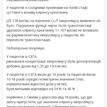
У пацієнтів із солідними пухлинами на пізній стадії
суттєвого впливу кліренсу креатиніну
(25-178 мл/хв) на значення CL/F еверолімусу виявлено не
було. Порушення функції нирок після трансплантації
(діапазон кліренсу креатиніну 11-107 мл/хв) не впливало
на фармакокінетику еверолімусу у пацієнтів, які
перенесли трансплантацію.
Педіатрична популяція.
У пацієнтів із СЕГА
рівноважні концентрації еверолімусу були дозопропорційним
добових дозах від 1,35 до 14,4 мг/м
2
.
У пацієнтів із СЕГА віком до 10 років та пацієнтів віком
10‑18 років середні геометричні значення C
min
,
нормалізовані відносно дози у мг/м
2
,
були меншими відповідно на 54 % та 40 %
порівняно з такими у дорослих (від 18 років), що дає
змогу припустити, що значення кліренсу еверолімусу
вище у молодших пацієнтів. Обмежені дані щодо