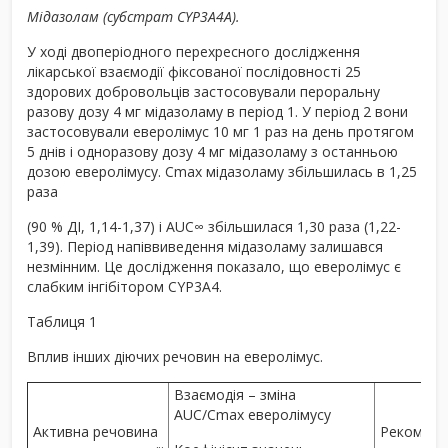
Мідазолам (субстрат CYP3A4A).
У ході двоперіодного перехресного дослідження
лікарської взаємодії фіксованої послідовності 25
здорових добровольців застосовували пероральну
разову дозу 4 мг мідазоламу в період 1. У період 2 вони
застосовували еверолімус 10 мг 1 раз на день протягом
5 днів і одноразову дозу 4 мг мідазоламу з останньою
дозою еверолімусу. C
max
мідазоламу збільшилась в 1,25
раза
(90 % ДІ, 1,14-1,37) і AUC∞ збільшилася 1,30 раза (1,22-
1,39). Період напіввиведення мідазоламу залишався
незмінним. Це дослідження показало, що еверолімус є
слабким інгібітором CYP3A4.
Таблиця 1
Вплив інших діючих речовин на еверолімус.
Взаємодія – зміна
AUC/C
max
еверолімусу
Активна речовина
Рекоменд