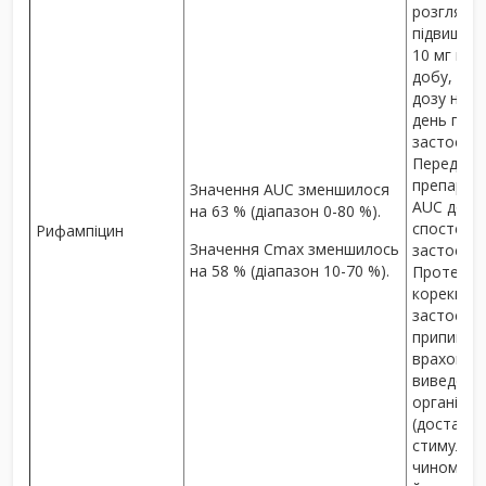
розглянут
підвищенн
10 мг на 
добу, по
дозу на 5 
день післ
застосува
Передбач
препарату
Значення AUC зменшилося
AUC до ді
на 63 % (діапазон 0-80 %).
спостеріг
Рифампіцин
Значення C
max
зменшилось
застосува
на 58 % (діапазон 10-70 %).
Проте клі
корекції д
застосува
припиняєт
враховува
виведення
організму
(достатні
стимуляц
чином мин