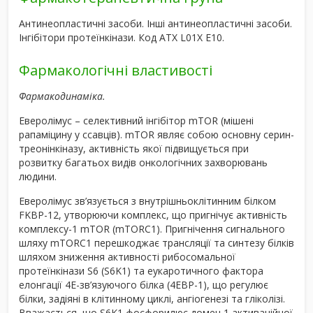
Антинеопластичні засоби. Інші антинеопластичні засоби.
Інгібітори протеїнкінази. Код АТХ L01X E10.
Фармакологічні властивості
Фармакодинаміка.
Еверолімус – селективний інгібітор mTOR (мішені
рапаміцину у ссавців). mTOR являє собою основну серин-
треонінкіназу, активність якої підвищується при
розвитку багатьох видів онкологічних захворювань
людини.
Еверолімус зв’язується з внутрішньоклітинним білком
FKBP-12, утворюючи комплекс, що пригнічує активність
комплексу-1 mTOR (mTORC1). Пригнічення сигнального
шляху mTORC1 перешкоджає трансляції та синтезу білків
шляхом зниження активності рибосомальної
протеїнкінази S6 (S6K1) та еукаротичного фактора
елонгації 4E-зв’язуючого білка (4EBP-1), що регулює
білки, задіяні в клітинному циклі, ангіогенезі та гліколізі.
Вважається, що S6K1 фосфорилює домен 1 активаційної