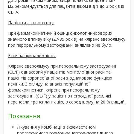
до 3 років. Таким чином, вища початкова доза 7 мг/
м
2
рекомендується для пацієнтів віком від 1 до 3 років із
СЕГА.
Пацієнти літнього віку.
При фармакокінетичній оцінці онкологічних хворих
значного впливу віку (27-85 років) на кліренс еверолімусу
при пероральному застосуванні виявлено не було.
Етнічна приналежність.
Кліренс еверолімусу при пероральному застосуванні
(CL/F) однаковий у пацієнтів монголоїдної раси та
пацієнтів європеоїдної раси з однаковою функцією
печінки. З огляду на аналіз популяційної
фармакокінетики, кліренс при пероральному
застосуванні (CL/F) у пацієнтів негроїдної раси, які
перенесли трансплантацію, в середньому на 20 % вищий.
Показання
Лікування у комбінації з екземестаном
прогресуючого гормон-рецептор-позитивного,