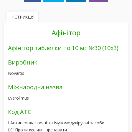
ІНСТРУКЦІЯ
Афінітор
Афінітор таблетки по 10 мг №30 (10х3)
Виробник
Novartis
Міжнародна назва
Everolimus
Код АТС
L
Антинеопластичні та імуномодуліруючі засоби
L01
Протипухлинні препарати