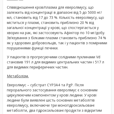
Співвідношення кров/плазма для еверолімусу, що
залежить від концентрації в діапазоні від 5 до 5000 нг/
мл, становить від 17 до 73 %. Кількість еверолімусу, що
міститься у плазмі, становить приблизно 20 % від
загальної концентрації у крові, що спостерігається у
хворих на рак, які застосовують Афінітор по 10 мг/добу.
Зв’язування з білками плазми становить приблизно 74 %
як у здорових добровольців, так і у пацієнтів з помірними
порушеннями функції печінки.
У пацієнтів із прогресуючими солідними пухлинами Vd
становив 191 л для видимих центральних частин і 517 л
для видимих периферичних частин.
Метаболізм.
Еверолімус – субстрат CYP3A4 та PgP. Після
перорального застосування еверолімус є основним
циркулюючим компонентом у крові людини. У крові
людини були виявлені шість основних метаболітів
еверолімусу, включаючи три моногідроксильовані
метаболіти, два гідроксильовані продукти з відкритим