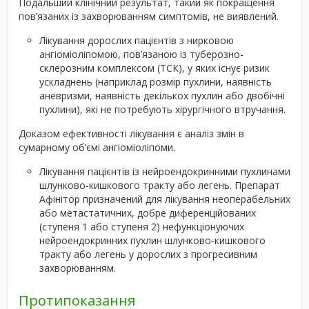
Подальший клінічний результат, такий як покращення
пов’язаних із захворюванням симптомів, не виявлений.
Лікування дорослих пацієнтів з нирковою
ангіоміоліпомою, пов’язаною із туберозно-
склерозним комплексом (ТСК), у яких існує ризик
ускладнень (наприклад розмір пухлини, наявність
аневризми, наявність декількох пухлин або двобічні
пухлини), які не потребують хірургічного втручання.
Доказом ефективності лікування є аналіз змін в
сумарному об’ємі ангіоміоліпоми.
Лікування пацієнтів із нейроендокринними пухлинами
шлунково-кишкового тракту або легень. Препарат
Афінітор призначений для лікування неоперабельних
або метастатичних, добре диференційованих
(ступеня 1 або ступеня 2) нефункціонуючих
нейроендокринних пухлин шлунково-кишкового
тракту або легень у дорослих з прогресивним
захворюванням.
Протипоказання