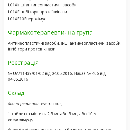
L01X
Інші антинеопластичні засоби
L01XE
Інгібітори протеїнкінази
L01XE10
Еверолімус
Фармакотерапевтична група
Антинеопластичні засоби. Інші антинеопластичні засоби.
Інгібітори протеїнкінази.
Реєстрація
№ UA/11439/01/02 від 04.05.2016. Наказ № 406 від
04.05.2016
Склад
діюча речовина:
everolimus;
1 таблетка містить 2,5 мг або 5 мг, або 10 мг
еверолімусу;
допоміжні речовини:
лактоза безводна, кросповідон,