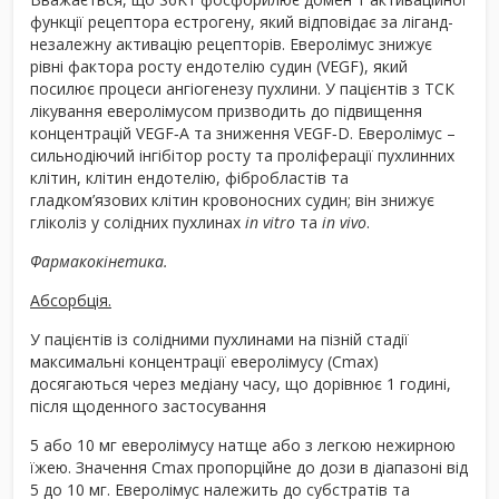
функції рецептора естрогену, який відповідає за ліганд-
незалежну активацію рецепторів. Еверолімус знижує
рівні фактора росту ендотелію судин (VEGF), який
посилює процеси ангіогенезу пухлини. У пацієнтів з ТСК
лікування еверолімусом призводить до підвищення
концентрацій VEGF‑A та зниження VEGF‑D. Еверолімус –
сильнодіючий інгібітор росту та проліферації пухлинних
клітин, клітин ендотелію, фібробластів та
гладком’язових клітин кровоносних судин; він знижує
гліколіз у солідних пухлинах
in vitro
та
in vivo
.
Фармакокінетика.
Абсорбція.
У пацієнтів із солідними пухлинами на пізній стадії
максимальні концентрації еверолімусу (C
max
)
досягаються через медіану часу, що дорівнює 1 годині,
після щоденного застосування
5 або 10 мг еверолімусу натще або з легкою нежирною
їжею. Значення C
max
пропорційне до дози в діапазоні від
5 до 10 мг. Еверолімус належить до субстратів та