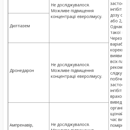
застосув
Не досліджувалося.
інгібітор
Можливе підвищення
дозу слід
концентрації еверолімусу.
або 2,5 мг
Дилтіазем
Однак клі
такої кор
Через між
варіабел
корекція 
виявитис
всіх паціє
Не досліджувалося.
рекоменд
Дронедарон
Можливе підвищення
слідкуват
концентрації еверолімусу.
побічних 
застосув
інгібітору
враховува
виведення
організму
щонайменш
час вивед
Не досліджувалося.
Ампренавір,
помірних і