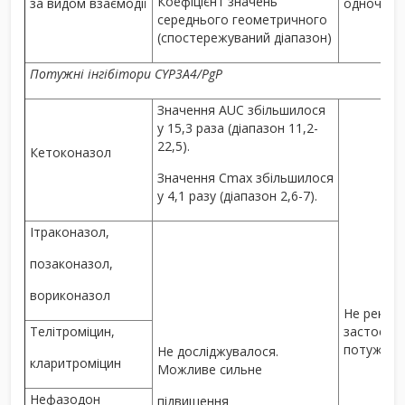
Коефіцієнт значень
за видом взаємодії
одночасн
середнього геометричного
(спостережуваний діапазон)
Потужні інгібітори CYP3A4/PgP
Значення AUC збільшилося
у 15,3 раза (діапазон 11,2-
22,5).
Кетоконазол
Значення C
max
збільшилося
у 4,1 разу (діапазон 2,6-7).
Ітраконазол,
позаконазол,
вориконазол
Не реком
Телітроміцин,
застосува
потужних і
Не досліджувалося.
кларитроміцин
Можливе сильне
Нефазодон
підвищення