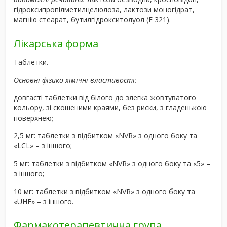
гідроксипропілметилцелюлоза, лактози моногідрат,
магнію стеарат, бутилгідрокситолуол (Е 321).
Лікарська форма
Таблетки.
Основні фізико-хімічні властивості:
довгасті таблетки від білого до злегка жовтуватого
кольору, зі скошеними краями, без риски, з гладенькою
поверхнею;
2,5 мг: таблетки з відбитком «NVR» з одного боку та
«LCL» – з іншого;
5 мг: таблетки з відбитком «NVR» з одного боку та «5» –
з іншого;
10 мг: таблетки з відбитком «NVR» з одного боку та
«UHE» – з іншого.
Фармакотерапевтична група