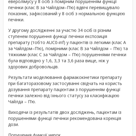
еверолімусу у 8 осіб з помірним порушенням функції
печінки (клас В за Чайлдом–П’ю) вдвічі перевищувало
показник, зафіксований у 8 осіб з нормальною функцією
печінки.
У другому дослідженні за участю 34 осіб із різним
ступенем порушення функції печінки експозиція
препарату (тобто AUC
0‑
inf
) у пацієнтів із легкими (клас А
за Чайлдом–П’ю), помірними (клас В за Чайлдом – П’ю) та
тяжкими (клас С за Чайлдом – П’ю) порушеннями печінки
була відповідно у 1,6, 3,3 та 3,6 раза вище, ніж у
здорових добровольців.
Результати моделювання фармакокінетики препарату
при багаторазовому застосуванні свідчать на користь
дозування препарату пацієнтам з порушенням функції
печінки залежно від їхнього статусу за класифікацією
Чайлда – П’ю.
Виходячи із результатів двох досліджень, пацієнтам із
порушеннями функції печінки рекомендована корекція
дози.
Порушення функції нирок.