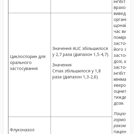
інгібітор
враховува
виведення
організму
щонайменш
час вивед
помірних і
застосову
Значення AUC збільшилося
його закі
у 2,7 раза (діапазон 1,5-4,7).
застосову
Циклоспорин для
дозі, що 
орального
Значення
застосува
застосування
C
max
збільшилося у 1,8
інгібітор
раза (діапазон 1,3-2,6).
мінімальн
евероліму
оцінити 
тиждень п
дози.
Пацієнти 
гормон-р
раком мол
Флуконазол
пацієнт п