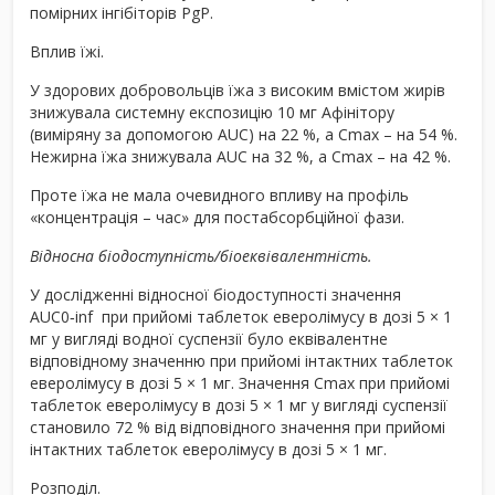
помірних інгібіторів PgP.
Вплив їжі.
У здорових добровольців їжа з високим вмістом жирів
знижувала системну експозицію 10 мг Афінітору
(виміряну за допомогою AUC) на 22 %, а C
max
– на 54 %.
Нежирна їжа знижувала AUC на 32 %, а C
max
– на 42 %.
Проте їжа не мала очевидного впливу на профіль
«концентрація – час» для постабсорбційної фази.
Відносна біодоступність/біоеквівалентність.
У дослідженні відносної біодоступності значення
AUC
0‑
inf
при прийомі таблеток еверолімусу в дозі 5 × 1
мг у вигляді водної суспензії було еквівалентне
відповідному значенню при прийомі інтактних таблеток
еверолімусу в дозі 5 × 1 мг. Значення C
max
при прийомі
таблеток еверолімусу в дозі 5 × 1 мг у вигляді суспензії
становило 72 % від відповідного значення при прийомі
інтактних таблеток еверолімусу в дозі 5 × 1 мг.
Розподіл.