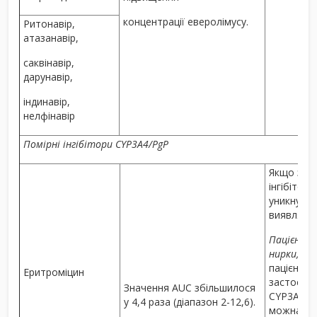
концентрації еверолімусу.
Ритонавір,
атазанавір,
саквінавір,
дарунавір,
індинавір,
нелфінавір
Помірні інгібітори CYP3A4/PgP
Якщо зас
інгібітор
уникнути 
виявляти 
Пацієнти 
нирки, пов
пацієнт п
Еритроміцин
застосув
Значення AUC збільшилося
CYP3A4 аб
у 4,4 раза (діапазон 2-12,6).
можна роз