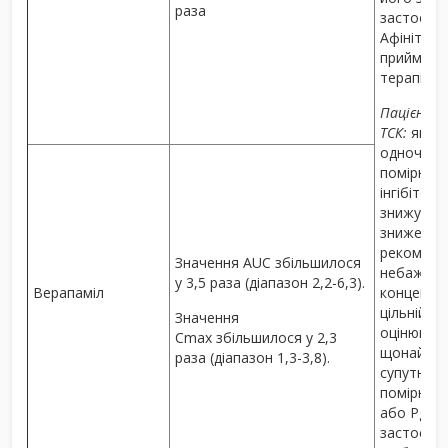
раза
застосов
Афінітор у
приймав д
терапії.
Пацієнти і
ТСК:
якщо 
одночасн
помірних
інгібіторі
знижуват
зниження
рекоменд
Значення AUC збільшилося
небажаних
у 3,5 раза (діапазон 2,2-6,3).
Верапаміл
концентра
цільній к
Значення
оцінюват
C
max
збільшилося у 2,3
щонаймен
раза (діапазон 1,3-3,8).
супутньо
помірних 
або PgP. У
застосува