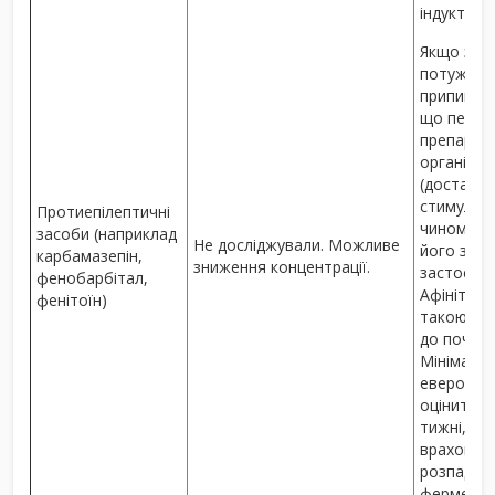
індукторі
Якщо заст
потужних 
припиняют
що періо
препарату
організму
(достатні
стимуляц
Протиепілептичні
чином мин
засоби (наприклад
Не досліджували. Можливе
його закі
карбамазепін,
зниження концентрації.
застосов
фенобарбітал,
Афінітор,
фенітоїн)
такою ж, 
до початк
Мінімаль
евероліму
оцінити п
тижні, оск
враховув
розпаду і
ферментів