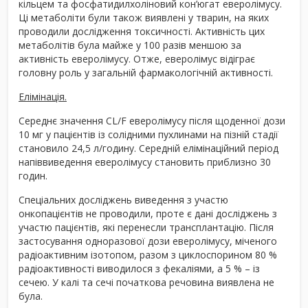
кільцем та фосфатидилхоліновий кон’югат еверолімусу.
Ці метаболіти були також виявлені у тварин, на яких
проводили дослідження токсичності. Активність цих
метаболітів була майже у 100 разів меншою за
активність еверолімусу. Отже, еверолімус відіграє
головну роль у загальній фармакологічній активності.
Елімінація.
Середнє значення CL/F еверолімусу після щоденної дози
10 мг у пацієнтів із солідними пухлинами на пізній стадії
становило 24,5 л/годину. Середній елімінаційний період
напіввиведення еверолімусу становить приблизно 30
годин.
Спеціальних досліджень виведення з участю
онкопацієнтів не проводили, проте є дані досліджень з
участю пацієнтів, які перенесли трансплантацію. Після
застосування одноразової дози еверолімусу, міченого
радіоактивним ізотопом, разом з циклоспорином 80 %
радіоактивності виводилося з фекаліями, а 5 % – із
сечею. У калі та сечі початкова речовина виявлена не
була.