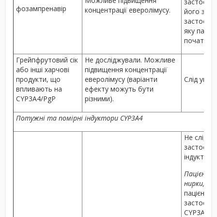
Можливе підвищення
застосову
фозампренавір
концентрації еверолімусу.
його закі
застосову
яку паціє
початку с
Грейпфрутовий сік
Не досліджували. Можливе
або інші харчові
підвищення концентрації
продукти, що
еверолімусу (варіанти
Слід уника
впливають на
ефекту можуть бути
CYP3A4/PgP
різними).
Потужні та помірні індуктори CYP3A4
Не слід о
застосов
індуктори
Пацієнти 
нирки, пов
пацієнт п
застосув
CYP3A4 ін