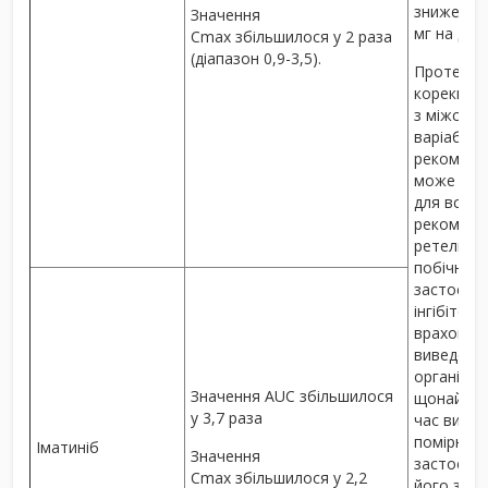
зниження 
Значення
мг на доб
C
max
збільшилося у 2 раза
(діапазон 0,9-3,5).
Проте клі
корекції д
з міжсуб’
варіабель
рекоменд
може не 
для всіх п
рекоменд
ретельни
побічних 
застосув
інгібітору
враховува
виведення
організму
Значення AUC збільшилося
щонайменш
у 3,7 раза
час вивед
помірних і
Іматиніб
Значення
застосову
C
max
збільшилося у 2,2
його закі