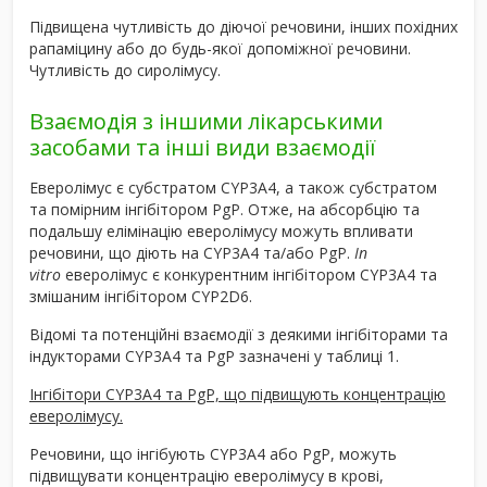
Підвищена чутливість до діючої речовини, інших похідних
рапаміцину або до будь-якої допоміжної речовини.
Чутливість до сиролімусу.
Взаємодія з іншими лікарськими
засобами та інші види взаємодії
Еверолімус є субстратом CYP3A4, а також субстратом
та помірним інгібітором PgP. Отже, на абсорбцію та
подальшу елімінацію еверолімусу можуть впливати
речовини, що діють на CYP3A4 та/або PgP.
In
vitro
еверолімус є конкурентним інгібітором CYP3A4 та
змішаним інгібітором CYP2D6.
Відомі та потенційні взаємодії з деякими інгібіторами та
індукторами CYP3A4 та PgP зазначені у таблиці 1.
Інгібітори CYP3A4 та PgP, що підвищують концентрацію
еверолімусу.
Речовини, що інгібують CYP3A4 або PgP, можуть
підвищувати концентрацію еверолімусу в крові,