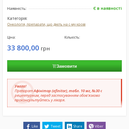
Є в наявності
Наявність:
Категорія:
Онкологія, препарати, що діють на с-му крові
Ціна:
Кількість:
33 800,00
грн
Замовити
Увага!
Препарат
Афінітор (afinitor), табл. 10 мг, №30
є
рецептурним, перед застосуванням обов'язково
проконсультуйтесь у лікаря.
Like
Tweet
Share
Viber