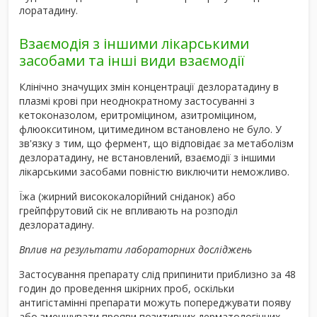
лоратадину.
Взаємодія з іншими лікарськими
засобами та інші види взаємодії
Клінічно значущих змін концентрації дезлоратадину в
плазмі крові при неоднократному застосуванні з
кетоконазолом, еритроміцином, азитроміцином,
флюокситином, цитимедином встановлено не було. У
зв'язку з тим, що фермент, що відповідає за метаболізм
дезлоратадину, не встановлений, взаємодії з іншими
лікарськими засобами повністю виключити неможливо.
Їжа (жирний висококалорійний сніданок) або
грейпфрутовий сік не впливають на розподіл
дезлоратадину.
Вплив на результати лабораторних досліджень
Застосування препарату слід припинити приблизно за 48
годин до проведення шкірних проб, оскільки
антигістамінні препарати можуть попереджувати появу
або зменшувати прояви позитивних дерматологічних