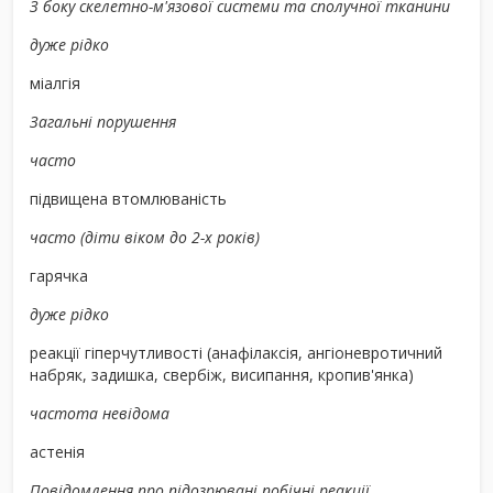
З боку скелетно-м'язової системи та сполучної тканини
дуже рідко
міалгія
Загальні порушення
часто
підвищена втомлюваність
часто (діти віком до 2-х років)
гарячка
дуже рідко
реакції гіперчутливості (анафілаксія, ангіоневротичний
набряк, задишка, свербіж, висипання, кропив'янка)
частота невідома
астенія
Повідомлення про підозрювані побічні реакції