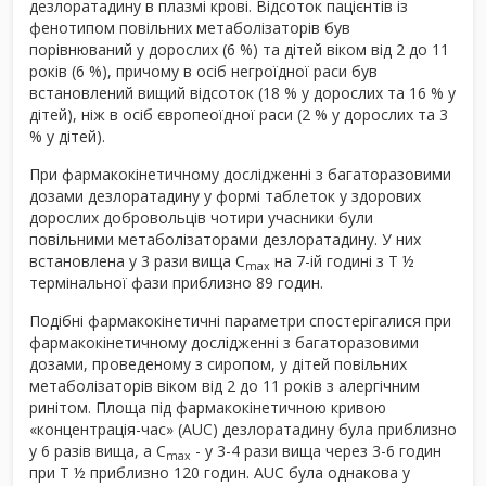
дезлоратадину в плазмі крові. Відсоток пацієнтів із
фенотипом повільних метаболізаторів був
порівнюваний у дорослих (6 %) та дітей віком від 2 до 11
років (6 %), причому в осіб негроїдної раси був
встановлений вищий відсоток (18 % у дорослих та 16 % у
дітей), ніж в осіб європеоїдної раси (2 % у дорослих та 3
% у дітей).
При фармакокінетичному дослідженні з багаторазовими
дозами дезлоратадину у формі таблеток у здорових
дорослих добровольців чотири учасники були
повільними метаболізаторами дезлоратадину. У них
встановлена у 3 рази вища С
на 7-ій годині з Т ½
max
термінальної фази приблизно 89 годин.
Подібні фармакокінетичні параметри спостерігалися при
фармакокінетичному дослідженні з багаторазовими
дозами, проведеному з сиропом, у дітей повільних
метаболізаторів віком від 2 до 11 років з алергічним
ринітом. Площа під фармакокінетичною кривою
«концентрація-час» (AUC) дезлоратадину була приблизно
у 6 разів вища, а С
- у 3-4 рази вища через 3-6 годин
max
при Т ½ приблизно 120 годин. AUC була однакова у