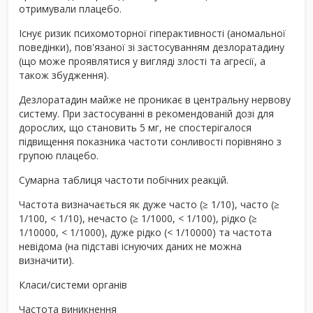
отримували плацебо.
Існує ризик психомоторної гіперактивності (аномальної
поведінки), пов'язаної зі застосуванням дезлоратадину
(що може проявлятися у вигляді злості та агресії, а
також збудження).
Дезлоратадин майже не проникає в центральну нервову
систему. При застосуванні в рекомендованій дозі для
дорослих, що становить 5 мг, не спостерігалося
підвищення показника частоти сонливості порівняно з
групою плацебо.
Сумарна таблиця частоти побічних реакцій.
Частота визначається як дуже часто (≥ 1/10), часто (≥
1/100, < 1/10), нечасто (≥ 1/1000, < 1/100), рідко (≥
1/10000, < 1/1000), дуже рідко (< 1/10000) та частота
невідома (на підставі існуючих даних не можна
визначити).
Класи/системи органів
Частота виникнення