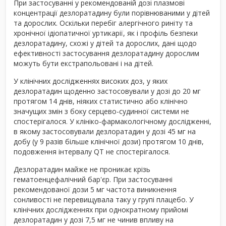
При застосуванні у рекомендованій дозі плазмові
концентрації дезлоратадину були порівнюваними у дітей
та дорослих. Оскільки перебіг алергічного риніту та
хронічної ідіопатичної уртикарії, як і профіль безпеки
дезлоратадину, схожі у дітей та дорослих, дані щодо
ефективності застосування дезлоратадину дорослим
можуть бути екстрапольовані і на дітей.
У клінічних дослідженнях високих доз, у яких
дезлоратадин щоденно застосовували у дозі до 20 мг
протягом 14 днів, ніяких статистично або клінічно
значущих змін з боку серцево-судинної системи не
спостерігалося. У клініко-фармакологічному дослідженні,
в якому застосовували дезлоратадин у дозі 45 мг на
добу (у 9 разів більше клінічної дози) протягом 10 днів,
подовження інтервалу QT не спостерігалося.
Дезлоратадин майже не проникає крізь
гематоенцефалічний бар'єр. При застосуванні
рекомендованої дози 5 мг частота виникнення
сонливості не перевищувала таку у групі плацебо. У
клінічних дослідженнях при однократному прийомі
дезлоратадин у дозі 7,5 мг не чинив впливу на