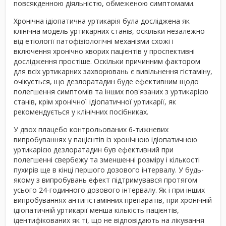
повсякденною діяльністю, обмеженою симптомами.
Хронічна ідіопатична уртикарія була досліджена як
клінічна модель уртикарних станів, оскільки незалежно
від етіології патофізіологічні механізми схожі і
включення хронічно хворих пацієнтів у проспективні
дослідження простіше. Оскільки причинним фактором
для всіх уртикарних захворювань є вивільнення гістаміну,
очікується, що дезлоратадин буде ефективним щодо
полегшення симптомів та інших пов'язаних з уртикарією
станів, крім хронічної ідіопатичної уртикарії, як
рекомендується у клінічних посібниках.
У двох плацебо контрольованих 6-тижневих
випробуваннях у пацієнтів із хронічною ідіопатичною
уртикарією дезлоратадин був ефективний при
полегшенні свербежу та зменшенні розміру і кількості
пухирів ще в кінці першого дозового інтервалу. У будь-
якому з випробувань ефект підтримувався протягом
усього 24-годинного дозового інтервалу. Як і при інших
випробуваннях антигістамінних препаратів, при хронічній
ідіопатичній уртикарії менша кількість пацієнтів,
ідентифікованих як ті, що не відповідають на лікування