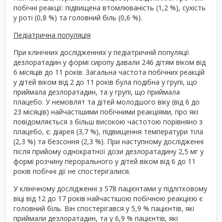
побічні реакції: підвищена втомлюваність (1,2 %), сухість
у роті (0,8 %) та головний біль (0,6 %).
Педіатрична популяція
При клінічних дослідженнях у педіатричній популяції
дезлоратадин у формі сиропу давали 246 дітям віком від
6 місяців до 11 років. Загальна частота побічних реакцій
у дітей віком від 2 до 11 років була подібна у групі, що
приймала дезлоратадин, та у групі, що приймала
плацебо. У немовлят та дітей молодшого віку (від 6 до
23 місяців) найчастішими побічними реакціями, про які
повідомляється з більш високою частотою порівняно з
плацебо, є: діарея (3,7 %), підвищення температури тіла
(2,3 %) та безсоння (2,3 %). При наступному дослідженні
після прийому однократної дози дезлоратадину 2,5 мг у
формі розчину перорального у дітей віком від 6 до 11
років побічні дії не спостерігалися.
У клінічному дослідженні з 578 пацієнтами у підлітковому
віці від 12 до 17 років найчастішою побічною реакцією є
головний біль. Він спостерігався у 5,9 % пацієнтів, які
приймали дезлоратадин, та у 6,9 % пацієнтів, які