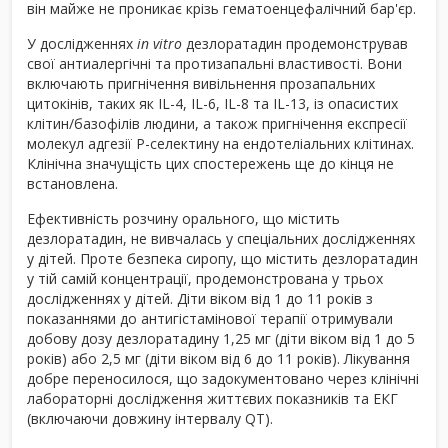
він майже не проникає крізь гематоенцефалічний бар'єр.
У дослідженнях
in vitro
дезлоратадин продемонстрував
свої антиалергічні та протизапальні властивості. Вони
включають пригнічення вивільнення прозапальних
цитокінів, таких як IL-4, IL-6, IL-8 та IL-13, із опасистих
клітин/базофілів людини, а також пригнічення експресії
молекул адгезії Р-селектину на ендотеліальних клітинах.
Клінічна значущість цих спостережень ще до кінця не
встановлена.
Ефективність розчину орального, що містить
дезлоратадин, не вивчалась у спеціальних дослідженнях
у дітей. Проте безпека сиропу, що містить дезлоратадин
у тій самій концентрації, продемонстрована у трьох
дослідженнях у дітей. Діти віком від 1 до 11 років з
показаннями до антигістамінової терапії отримували
добову дозу дезлоратадину 1,25 мг (діти віком від 1 до 5
років) або 2,5 мг (діти віком від 6 до 11 років). Лікування
добре переносилося, що задокументовано через клінічні
лабораторні дослідження життєвих показників та ЕКГ
(включаючи довжину інтервалу QT).