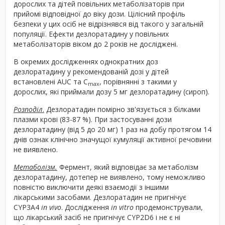
дорослих та дітей повільних метаболізаторів при
прийомі відповідної до віку дози. Цілісний профіль
безпеки у цих осіб не відрізнявся від такого у загальній
популяції. Ефекти дезлоратадину у повільних
метаболізаторів віком до 2 років не досліджені.
В окремих дослідженнях однократних доз
дезлоратадину у рекомендованій дозі у дітей
встановлені AUC та С
, порівнянні з такими у
max
дорослих, які приймали дозу 5 мг дезлоратадину (сироп).
Розподіл
.
Дезлоратадин помірно зв'язується з білками
плазми крові (83-87 %). При застосуванні дози
дезлоратадину (від 5 до 20 мг) 1 раз на добу протягом 14
днів ознак клінічно значущої кумуляції активної речовини
не виявлено.
Метаболізм.
Фермент, який відповідає за метаболізм
дезлоратадину, дотепер не виявлено, тому неможливо
повністю виключити деякі взаємодії з іншими
лікарськими засобами. Дезлоратадин не пригнічує
CYP3A4
in vivo
. Дослідження
in vitro
продемонстрували,
що лікарський засіб не пригнічує CYP2D6 і не є ні