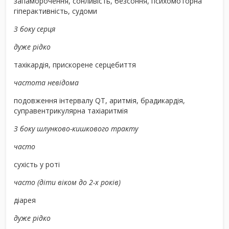
запаморочення, сонливість, безсоння, психомоторна
гіперактивність, судоми
З боку серця
дуже рідко
тахікардія, прискорене серцебиття
частота невідома
подовження інтервалу QT, аритмія, брадикардія,
суправентрикулярна тахіаритмія
З боку шлунково-кишкового тракту
часто
сухість у роті
часто (діти віком до 2-х років)
діарея
дуже рідко