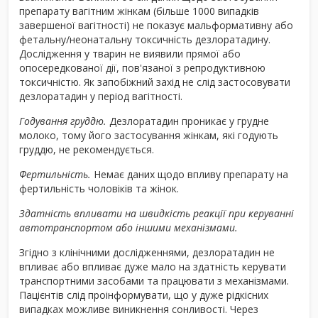
препарату вагітним жінкам (більше 1000 випадків
завершеної вагітності) не показує мальформативну або
фетальну/неонатальну токсичність дезлоратадину.
Дослідження у тварин не виявили прямої або
опосередкованої дії, пов'язаної з репродуктивною
токсичністю. Як запобіжний захід не слід застосовувати
дезлоратадин у період вагітності.
Годування груддю.
Дезлоратадин проникає у грудне
молоко, тому його застосування жінкам, які годують
груддю, не рекомендується.
Фертильність.
Немає даних щодо впливу препарату на
фертильність чоловіків та жінок.
Здатність впливати на швидкість реакції при керуванні
автотранспортом або іншими механізмами.
Згідно з клінічними дослідженнями, дезлоратадин не
впливає або впливає дуже мало на здатність керувати
транспортними засобами та працювати з механізмами.
Пацієнтів слід проінформувати, що у дуже рідкісних
випадках можливе виникнення сонливості. Через