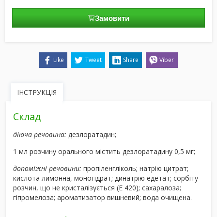
Замовити
Like
Tweet
Share
Viber
ІНСТРУКЦІЯ
Склад
діюча речовина:
дезлоратадин;
1 мл розчину орального містить дезлоратадину 0,5 мг;
допоміжні речовини:
пропіленгліколь; натрію цитрат;
кислота лимонна, моногідрат; динатрію едетат; сорбіту
розчин, що не кристалізується (Е 420); сахаралоза;
гіпромелоза; ароматизатор вишневий; вода очищена.