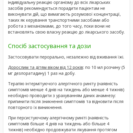
індивідуальну реакцію організму до всіх лікарських
засобів рекомендується порадити пацієнтам не
виконувати дій, що вимагають розумової концентрації,
таких як керування транспортними засобами або
робота з механізмами, до того часу, поки вони не
встановлять свою власну реакцію до лікарського засобу.
Спосіб застосування та дози
Застосовувати перорально, незалежно від вживання їжі.
Дорослим та дітям віком від 12 років
: по 10 мл розчину (5
мг дезлоратадину) 1 раз на добу.
Терапію інтермітуючого алергічного риніту (наявність
симптомів менше 4 днів на тиждень або менше 4 тижнів)
необхідно проводити з урахуванням даних анамнезу:
припинити після зникнення симптомів та відновити після
повторного їх виникнення.
При персистуючому алергічному риніті (наявність
симптомів більше 4 днів на тиждень або більше 4
тижнів) необхідно продовжувати лікування протягом