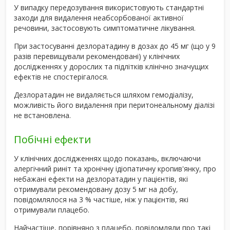
У випадку передозування використовують стандартні
заходи для видалення неабсорбованої активної
речовини, застосовують симптоматичне лікування.
При застосуванні дезлоратадину в дозах до 45 мг (що у 9
разів перевищували рекомендовані) у клінічних
дослідженнях у дорослих та підлітків клінічно значущих
ефектів не спостерігалося.
Дезлоратадин не видаляється шляхом гемодіалізу,
можливість його видалення при перитонеальному діалізі
не встановлена.
Побічні ефекти
У клінічних дослідженнях щодо показань, включаючи
алергічний риніт та хронічну ідіопатичну кропив'янку, про
небажані ефекти на дезлоратадин у пацієнтів, які
отримували рекомендовану дозу 5 мг на добу,
повідомлялося на 3 % частіше, ніж у пацієнтів, які
отримували плацебо.
Найчастіше, порівняно з плацебо, повідомляли про такі