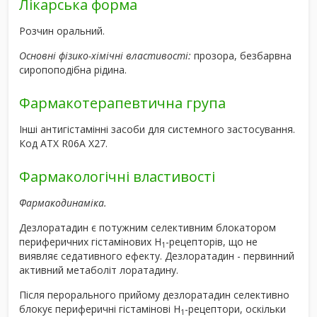
Лікарська форма
Розчин оральний.
Основні фізико-хімічні властивості:
прозора, безбарвна
сиропоподібна рідина.
Фармакотерапевтична група
Інші антигістамінні засоби для системного застосування.
Код АТХ R06A X27.
Фармакологічні властивості
Фармакодинаміка.
Дезлоратадин є потужним селективним блокатором
периферичних гістамінових H
-рецепторів, що не
1
виявляє седативного ефекту. Дезлоратадин - первинний
активний метаболіт лоратадину.
Після перорального прийому дезлоратадин селективно
блокує периферичні гістамінові H
-рецептори, оскільки
1