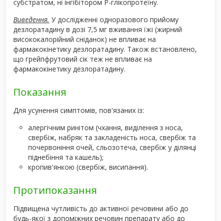
субстратом, ні інгібітором P-глікопротеїну.
Виведення.
У дослідженні одноразового прийому
дезлоратадину в дозі 7,5 мг вживання їжі (жирний
висококалорійний сніданок) не впливає на
фармакокінетику дезлоратадину. Також встановлено,
що грейпфрутовий сік теж не впливає на
фармакокінетику дезлоратадину.
Показання
Для усунення симптомів, пов'язаних із:
алергічним ринітом (чхання, виділення з носа,
свербіж, набряк та закладеність носа, свербіж та
почервоніння очей, сльозотеча, свербіж у ділянці
піднебіння та кашель);
кропив'янкою (свербіж, висипання).
Протипоказання
Підвищена чутливість до активної речовини або до
будь-якої з допоміжних речовин препарату або до