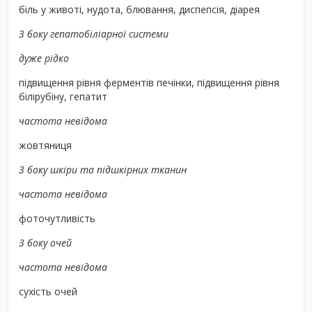
біль у животі, нудота, блювання, диспепсія, діарея
З боку гепатобіліарної системи
дуже рідко
підвищення рівня ферментів печінки, підвищення рівня
білірубіну, гепатит
частота невідома
жовтяниця
З боку шкіри та підшкірних тканин
частота невідома
фоточутливість
З боку очей
частота невідома
сухість очей