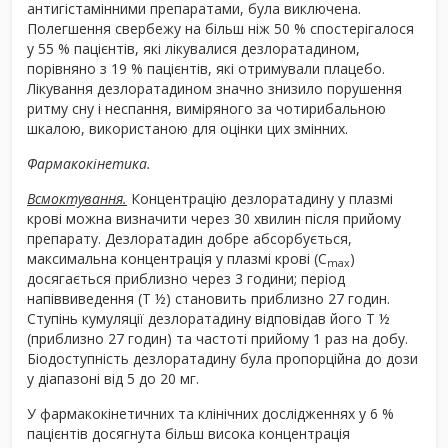
антигістамінними препаратами, була виключена.
Полегшення свербежу на більш ніж 50 % спостерігалося
у 55 % пацієнтів, які лікувалися дезлоратадином,
порівняно з 19 % пацієнтів, які отримували плацебо.
Лікування дезлоратадином значно знизило порушення
ритму сну і неспання, виміряного за чотирибальною
шкалою, використаною для оцінки цих змінних.
Фармакокінетика.
Всмоктування.
Концентрацію дезлоратадину у плазмі
крові можна визначити через 30 хвилин після прийому
препарату. Дезлоратадин добре абсорбується,
максимальна концентрація у плазмі крові (С
)
max
досягається приблизно через 3 години; період
напіввиведення (Т ½) становить приблизно 27 годин.
Ступінь кумуляції дезлоратадину відповідав його Т ½
(приблизно 27 годин) та частоті прийому 1 раз на добу.
Біодоступність дезлоратадину була пропорційна до дози
у діапазоні від 5 до 20 мг.
У фармакокінетичних та клінічних дослідженнях у 6 %
пацієнтів досягнута більш висока концентрація