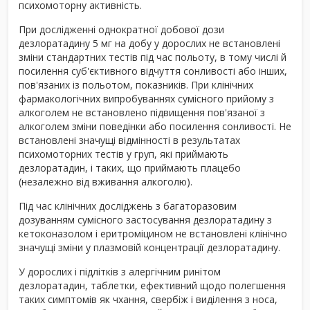
психомоторну активність.
При дослідженні однократної добової дози
дезлоратадину 5 мг на добу у дорослих не встановлені
зміни стандартних тестів під час польоту, в тому числі й
посилення суб'єктивного відчуття сонливості або інших,
пов'язаних із польотом, показників. При клінічних
фармакологічних випробуваннях сумісного прийому з
алкоголем не встановлено підвищення пов'язаної з
алкоголем зміни поведінки або посилення сонливості. Не
встановлені значущі відмінності в результатах
психомоторних тестів у груп, які приймають
дезлоратадин, і таких, що приймають плацебо
(незалежно від вживання алкоголю).
Під час клінічних досліджень з багаторазовим
дозуванням сумісного застосування дезлоратадину з
кетоконазолом і еритроміцином не встановлені клінічно
значущі зміни у плазмовій концентрації дезлоратадину.
У дорослих і підлітків з алергічним ринітом
дезлоратадин, таблетки, ефективний щодо полегшення
таких симптомів як чхання, свербіж і виділення з носа,