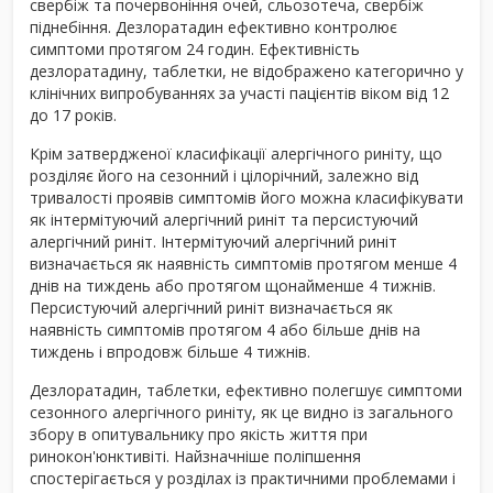
свербіж та почервоніння очей, сльозотеча, свербіж
піднебіння. Дезлоратадин ефективно контролює
симптоми протягом 24 годин. Ефективність
дезлоратадину, таблетки, не відображено категорично у
клінічних випробуваннях за участі пацієнтів віком від 12
до 17 років.
Крім затвердженої класифікації алергічного риніту, що
розділяє його на сезонний і цілорічний, залежно від
тривалості проявів симптомів його можна класифікувати
як інтермітуючий алергічний риніт та персистуючий
алергічний риніт. Інтермітуючий алергічний риніт
визначається як наявність симптомів протягом менше 4
днів на тиждень або протягом щонайменше 4 тижнів.
Персистуючий алергічний риніт визначається як
наявність симптомів протягом 4 або більше днів на
тиждень і впродовж більше 4 тижнів.
Дезлоратадин, таблетки, ефективно полегшує симптоми
сезонного алергічного риніту, як це видно із загального
збору в опитувальнику про якість життя при
ринокон'юнктивіті. Найзначніше поліпшення
спостерігається у розділах із практичними проблемами і