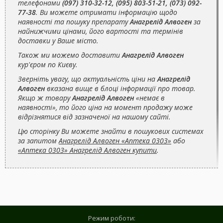
телефонами
(097) 310-32-12, (095) 803-51-21, (073) 092-
77-38
. Ви можете отримати інформацію щодо
наявності та пошуку препарату
Анагрелід Алвоген
за
найнижчими цінами, його вартості та термінів
доставки у Ваше місто.
Також ми можемо доставити
Анагрелід Алвоген
кур'єром по Києву.
Зверніть увагу, що актуальність ціни на
Анагрелід
Алвоген
вказана вище в блоці інформації про товар.
Якщо ж товару
Анагрелід Алвоген
«немає в
наявності», то його ціна на момент продажу може
відрізнятися від зазначеної на нашому сайті.
Цю сторінку Ви можете знайти в пошукових системах
за запитом
Анагрелід Алвоген «Аптека 0303»
або
«Аптека 0303» Анагрелід Алвоген купити
.
Режим роботи: