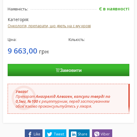
Є в наявності
Наявність:
Категорія:
Онкологія, препарати, що діють на с-му крові
Ціна:
Кількість:
9 663,00
грн
Замовити
Увага!
Препарат
Анагрелід Алвоген, капсули тверді по
0,5мг, №100
є рецептурним, перед застосуванням
обов'язково проконсультуйтесь у лікаря.
Like
Tweet
Share
Viber