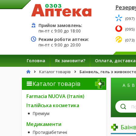
Резерву
(097)
Прийом замовлень:
(095)
пн-пт с
9:00
до
18:00
Режим роботи аптеки:
(073)
пн-пт с
9:00
до
20:00
Головна
Як замовити?
Оплата, доставка
Каталог товарів
Баінвель, гель з живокост
Каталог товарів
А
Б
В
Farmacia NUOVA (Італія)
П
Італійська косметика
лі
Преміум
за
н
Медикаменти
Баін
Протидіабетичні