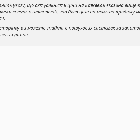
рніть увагу, що актуальність ціни на
Баінвель
вказана вище в
нвель
«немає в наявності», то його ціна на момент продажу мо
ті.
сторінку Ви можете знайти в пошукових системах за запит
нвель купити
.
О ЗДОРОВ'Я!