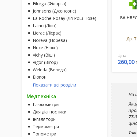
Filorga (Філорга)
Johnsons (Джонсонс)
БАІНВЕ
La Roche-Posay (Ля Рош-Позе)
Laino (Ліно)
Lierac (Лієрак)
Др. 
Noreva (Норева)
Nuxe (Нюкс)
Vichy (Віші)
Ціна
260,00
Vigor (Вігор)
Weleda (Веледа)
Біокон
Показати всі розділи
На 
Медтехніка
Якщ
Глюкометри
про
Для діагностики
77-
Інгалятори
цін
Термометри
Так
Тонометри