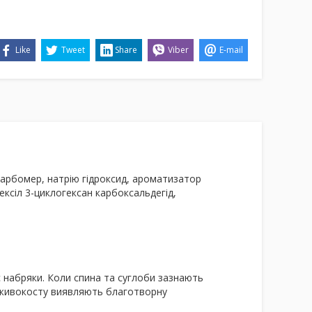
Like
Tweet
Share
Viber
E-mail
 карбомер, натрію гідроксид, ароматизатор
огексіл 3-циклогексан карбоксальдегід,
є набряки. Коли спина та суглоби зазнають
 живокосту виявляють благотворну