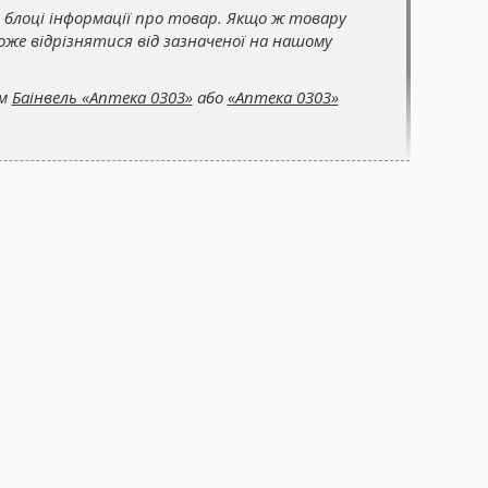
 блоці інформації про товар. Якщо ж товару
же відрізнятися від зазначеної на нашому
ом
Баінвель «Аптека 0303»
або
«Аптека 0303»
© 2005-2026 «Аптека 0303» - З Вами з 2005 року!
Ліцензія на роздрібний продаж медикаментів
АE 194150
від
23.05.14 р.