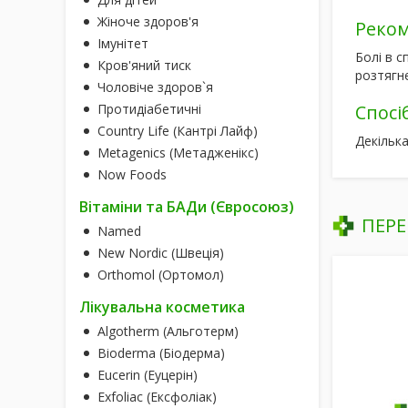
Жіноче здоров'я
Реком
Імунітет
Болі в с
Кров'яний тиск
розтягн
Чоловіче здоров`я
Протидіабетичні
Спосі
Country Life (Кантрі Лайф)
Декілька
Metagenics (Метадженікс)
Now Foods
Вітаміни та БАДи (Євросоюз)
ПЕРЕ
Named
New Nordic (Швеція)
Orthomol (Ортомол)
Лікувальна косметика
Algotherm (Альготерм)
Bioderma (Біодерма)
Eucerin (Еуцерін)
Exfoliac (Ексфоліак)