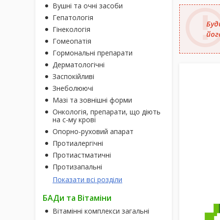
Вушні та очні засоби
Гепатологія
Буд
Гінекологія
йог
Гомеопатія
Гормональні препарати
Дерматологічні
Заспокійливі
Знеболюючі
Мазі та зовнішні форми
Онкологія, препарати, що діють
на с-му крові
Опорно-руховий апарат
Протиалергічні
Протиастматичні
Протизапальні
Показати всі розділи
БАДи та Вітаміни
Вітамінні комплекси загальні