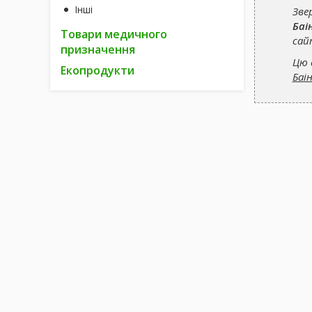
Інші
Зве
Баі
Товари медичного
сай
призначення
Цю 
Екопродукти
Баі
САМОЛІКУВАННЯ МОЖЕ БУТИ НЕБЕЗПЕЧНИМ ДЛЯ ВАШОГ