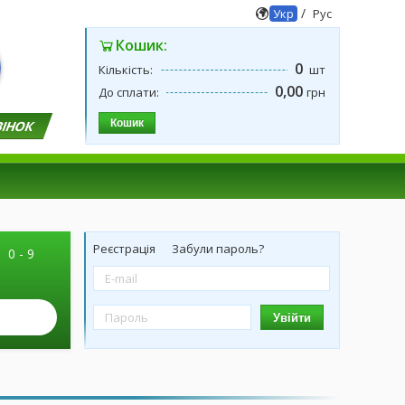
/
Укр
Рус
Кошик:
0
Кількість:
шт
0,00
До сплати:
грн
Кошик
ВІНОК
Реєстрація
Забули пароль?
|
0 - 9
Увійти