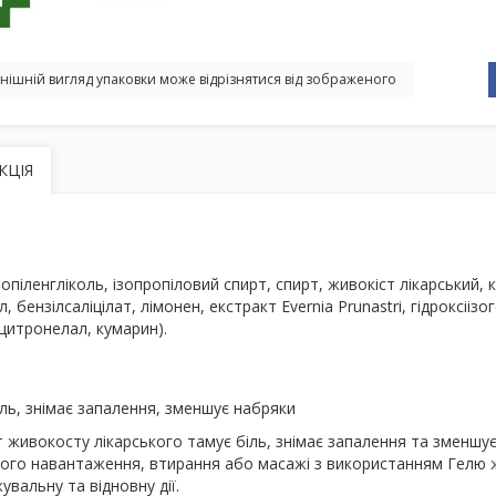
нішній вигляд упаковки може відрізнятися від зображеного
КЦІЯ
опіленгліколь, ізопропіловий спирт, спирт, живокіст лікарський,
л, бензілсаліцілат, лімонен, екстракт Evernia Prunastri, гідроксііз
цитронелал, кумарин).
ль, знімає запалення, зменшує набряки
 живокосту лікарського тамує біль, знімає запалення та зменшу
ого навантаження, втирання або масажі з використанням Гелю
вальну та відновну дії.