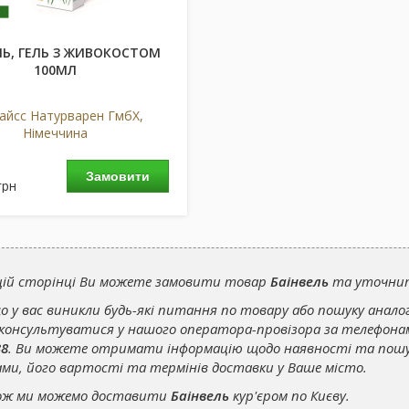
ЛЬ, ГЕЛЬ З ЖИВОКОСТОМ
100МЛ
Тайсс Натурварен ГмбХ,
Німеччина
Замовити
грн
цій сторінці Ви можете замовити товар
Баінвель
та уточнити
о у вас виникли будь-які питання по товару або пошуку анало
консультуватися у нашого оператора-провізора за телефон
38
. Ви можете отримати інформацію щодо наявності та пош
ами, його вартості та термінів доставки у Ваше місто.
ож ми можемо доставити
Баінвель
кур'єром по Києву.