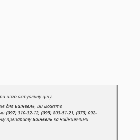
 його актуальну ціну.
гів для
Баінвель
, Ви можете
ами
(097) 310-32-12, (095) 803-51-21, (073) 092-
уку препарату
Баінвель
за найнижчими