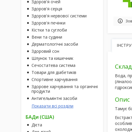
Здоров'я очей
Здоров'я серця
Здоров'я нервової системи
Зов
Здоров'я печінки
Кістки та суглоби
Вени та судини
Дерматологічні засоби
ІНСТРУ
Здоровий сон
Шлунок та кишечник
Сечостатева система
Склад
Товари для діабетиків
Вода, пр
Спортивне харчування
(ліналоо
Здорове харчування та органічні
гідрокси
продукти
Антигельмінтні засоби
Опис
Показати всі розділи
Тамує бі
БАДи (США)
Екстракт
особлив
Дієта
охолоджу
Для дітей