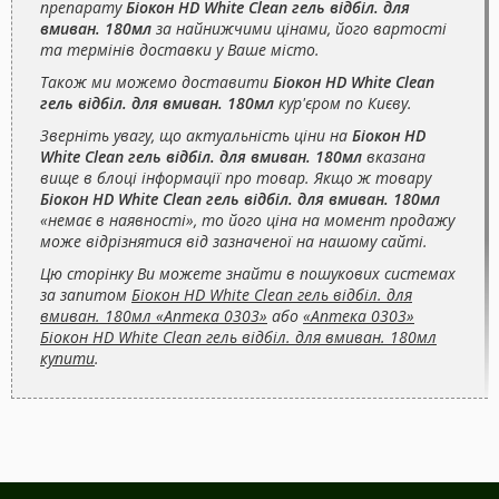
препарату
Біокон HD White Clean гель відбіл. для
вмиван. 180мл
за найнижчими цінами, його вартості
та термінів доставки у Ваше місто.
Також ми можемо доставити
Біокон HD White Clean
гель відбіл. для вмиван. 180мл
кур'єром по Києву.
Зверніть увагу, що актуальність ціни на
Біокон HD
White Clean гель відбіл. для вмиван. 180мл
вказана
вище в блоці інформації про товар. Якщо ж товару
Біокон HD White Clean гель відбіл. для вмиван. 180мл
«немає в наявності», то його ціна на момент продажу
може відрізнятися від зазначеної на нашому сайті.
Цю сторінку Ви можете знайти в пошукових системах
за запитом
Біокон HD White Clean гель відбіл. для
вмиван. 180мл «Аптека 0303»
або
«Аптека 0303»
Біокон HD White Clean гель відбіл. для вмиван. 180мл
купити
.