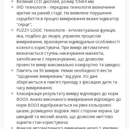
Великий LCD дисплей, розмір 53х64 мм;
IHD технологія - передова технологія визначення
аритмії на ранній стадії. На виявлене порушення
серцебиття в процесі вимірювання вкаже індикатор
"серце";
FUZZY LOGIC технологія - інтелектуальна функція,
яка, подібно до лікаря, управляє процесом
вимірювання, враховуючи індивідуальні особливості
кожного користувача. При вимірі автоматично
визначається ступінь накачування манжети,
запобігаючи її перекачуванню, що дозволяє
провести вимір максимально комфортно та швидко;
Пам'ять на 90 вимірів. Немає необхідності вести
"Щоденник вимірювань" від руки. Усі дані
зберігаються в пам'яті приладу з фіксацією дати та
часу вимірювання;
Класифікація результату виміру відповідно до норм
ВООЗ. Аналіз виконаного вимірювання відповідно до
норм ВООЗ відображається на рівні кольорової
шкали, розміщеної вздовж лівої сторони екрана. Це
швидкий та якісний аналіз, що дозволяє миттєво
оцінити стан користувача;
Функція автоматичного вимкнення через 1 хвилину