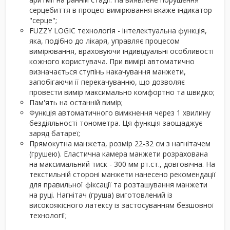
серцебиття в процесі вимірювання вкаже індикатор
"серце";
FUZZY LOGIC технологія - інтелектуальна функція,
яка, подібно до лікаря, управляє процесом
вимірювання, враховуючи індивідуальні особливості
кожного користувача. При вимірі автоматично
визначається ступінь накачування манжети,
запобігаючи її перекачуванню, що дозволяє
провести вимір максимально комфортно та швидко;
Пам'ять на останній вимір;
Функція автоматичного вимкнення через 1 хвилину
бездіяльності тонометра. Ця функція заощаджує
заряд батареї;
Прямокутна манжета, розмір 22-32 см з нагнітачем
(грушею). Еластична камера манжети розрахована
на максимальний тиск - 300 мм рт.ст., довговічна. На
текстильній стороні манжети нанесено рекомендації
для правильної фіксації та розташування манжети
на руці. Нагнітач (груша) виготовлений із
високоякісного латексу із застосуванням безшовної
технології;