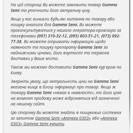
На цій сторінці Ви можете замовити товар
Gamma
Semi
та уточнити його актуальну ціну.
Якщо у вас виникли будь-які питання по товару або
пошуку аналогів для
Gamma Semi
, Ви можете
проконсультуватися у нашого оператора-провізора за
телефонами
(097) 310-32-12, (095) 803-51-21, (073) 092-
77-38
. Ви можете отримати інформацію щодо
наявності та пошуку препарату
Gamma Semi
за
найнижчими цінами, його вартості та термінів
доставки у Ваше місто.
Також ми можемо доставити
Gamma Semi
кур'єром по
Києву.
Зверніть увагу, що актуальність ціни на
Gamma Semi
вказана вище в блоці інформації про товар. Якщо ж
товару
Gamma Semi
«немає в наявності», то його ціна
на момент продажу може відрізнятися від зазначеної
на нашому сайті.
Цю сторінку Ви можете знайти в пошукових системах
за запитом
Gamma Semi «Аптека 0303»
або
«Аптека
0303» Gamma Semi купити
.