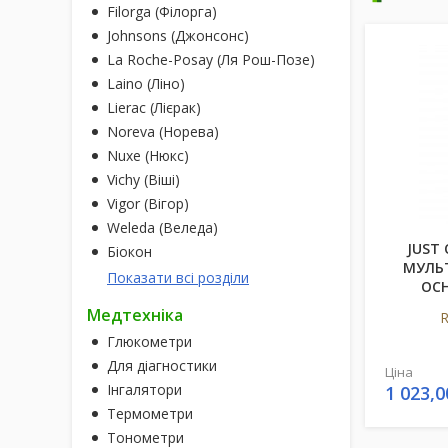
Filorga (Філорга)
Johnsons (Джонсонс)
La Roche-Posay (Ля Рош-Позе)
Laino (Ліно)
Lierac (Лієрак)
Noreva (Норева)
Nuxe (Нюкс)
Vichy (Віші)
Vigor (Вігор)
Weleda (Веледа)
JUST
Біокон
МУЛЬТ
Показати всі розділи
ОСН
Медтехніка
R
Глюкометри
Для діагностики
Ціна
Інгалятори
1 023,0
Термометри
Тонометри