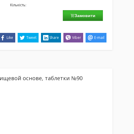
Кількість:
Замовити
Like
Tweet
Share
Viber
E-mail
пищевой основе, таблетки №90