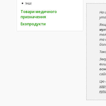
Інші
Товари медичного
На 
призначення
уто
Екопродукти
Якщ
мул
тел
та 
йог
Так
Зве
вищ
осн
сай
Цю 
хар
куп