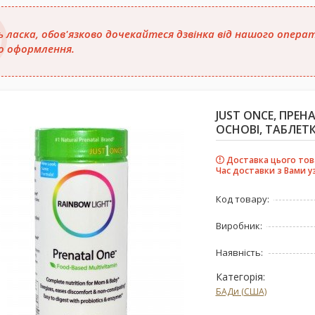
ь ласка, обов'язково дочекайтеся дзвінка від нашого опер
о оформлення.
JUST ONCE, ПРЕ
ОСНОВІ, ТАБЛЕТК
Доставка цього това
Час доставки з Вами у
Код товару:
Виробник:
Наявність:
Категорія:
БАДи (США)