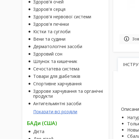
Здоров'я очей
Здоров'я серця
Здоров'я нервової системи
Здоров'я печінки
Кістки та суглоби
Вени та судини
Зов
Дерматологічні засоби
Здоровий сон
Шлунок та кишечник
ІНСТРУ
Сечостатева система
Товари для діабетиків
Спортивне харчування
Здорове харчування та органічні
продукти
Антигельмінтні засоби
Описани
Показати всі розділи
Нату
БАДи (США)
Тольк
Новый
Дієта
Сбала
Для дітей