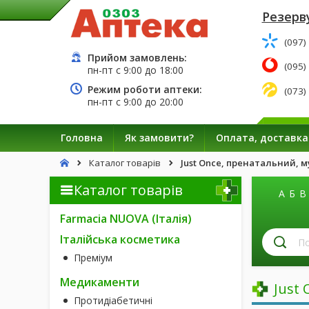
Резерву
(097)
Прийом замовлень:
(095)
пн-пт с
9:00
до
18:00
Режим роботи аптеки:
(073)
пн-пт с
9:00
до
20:00
Головна
Як замовити?
Оплата, доставка
Каталог товарів
Just Once, пренатальний, м
Каталог товарів
А
Б
В
Farmacia NUOVA (Італія)
П
Італійська косметика
лі
Преміум
за
н
Медикаменти
Just 
Протидіабетичні