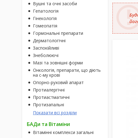
Вушні та очні засоби
Гепатологія
Буд
Гінекологія
йог
Гомеопатія
Гормональні препарати
Дерматологічні
Заспокійливі
Знеболюючі
Мазі та зовнішні форми
Онкологія, препарати, що діють
на с-му крові
Опорно-руховий апарат
Протиалергічні
Протиастматичні
Протизапальні
Показати всі розділи
БАДи та Вітаміни
Вітамінні комплекси загальні