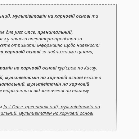
ьний, мультівітамін на харчовій основі
та
гів для
Just Once, пренатальний,
ся у нашого оператора-провізора за
ожете отримати інформацію щодо наявності
а харчовій основі
за найнижчими цінами,
тамін на харчовій основі
кур'єром по Києву.
й, мультівітамін на харчовій основі
вказана
енатальний, мультівітамін на харчовій
 відрізнятися від зазначеної на нашому
ом
Just Once, пренатальний, мультівітамін на
тальний, мультівітамін на харчовій основі