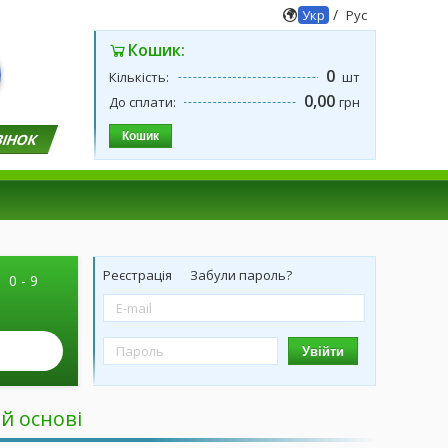
/
Укр
Рус
Кошик:
0
Кількість:
шт
0,00
До сплати:
грн
Кошик
ВІНОК
Реєстрація
Забули пароль?
|
0 - 9
Увійти
й основі