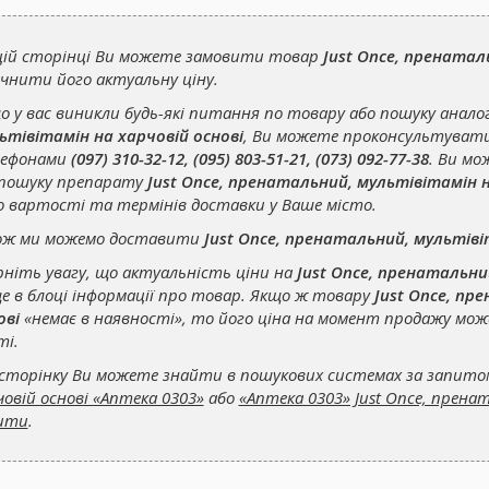
цій сторінці Ви можете замовити товар
Just Once, пренатал
чнити його актуальну ціну.
о у вас виникли будь-які питання по товару або пошуку анало
ьтівітамін на харчовій основі
, Ви можете проконсультувати
ефонами
(097) 310-32-12, (095) 803-51-21, (073) 092-77-38
. Ви м
пошуку препарату
Just Once, пренатальний, мультівітамін н
о вартості та термінів доставки у Ваше місто.
ож ми можемо доставити
Just Once, пренатальний, мультіві
рніть увагу, що актуальність ціни на
Just Once, пренатальни
е в блоці інформації про товар. Якщо ж товару
Just Once, пр
ові
«немає в наявності», то його ціна на момент продажу може
ті.
сторінку Ви можете знайти в пошукових системах за запит
човій основі «Аптека 0303»
або
«Аптека 0303» Just Once, прена
ити
.