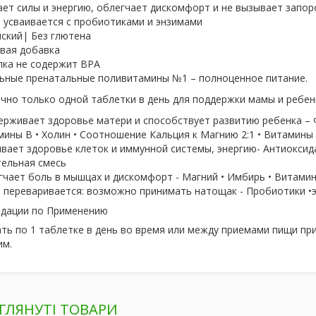
ет силы и энергию, облегчает дискомфорт и не вызывает запор
 усваивается с пробиотиками и энзимами
ский| Без глютена
вая добавка
лка не содержит BPA
ьные пренатальные поливитамины №1 – полноценное питание.
чно только одной таблетки в день для поддержки мамы и ребенк
рживает здоровье матери и способствует развитию ребенка – 
ины В • Холин • Соотношение Кальция к Магнию 2:1 • Витамины 
вает здоровье клеток и иммунной системы, энергию- Антиокси
тельная смесь
чает боль в мышцах и дискомфорт - Магний • Имбирь • Витамины
 переваривается: возможно принимать натощак - Пробиотики •э
дации по Применению
ть по 1 таблетке в день во время или между приемами пищи пр
им.
ГЛЯНУТІ ТОВАРИ