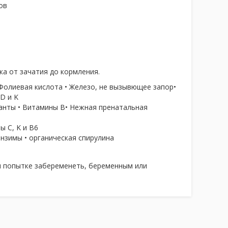
ов
а от зачатия до кормления.
Фолиевая кислота • Железо, не вызывющее запор•
D и K
данты • Витамины В• Нежная пренатальная
 C, K и B6
нзимы • органическая спирулина
и попытке забеременеть, беременным или