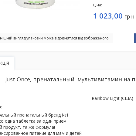
Ціна:
1 023,00
грн
нішній вигляд упаковки може відрізнятися від зображеного
КЦІЯ
Just Once, пренатальный, мультивитамин на 
Rainbow Light (США)
е
ральный пренатальный бренд №1
о одна таблетка за один прием
 продукт, та же формула!
нсированное питание для мам и детей