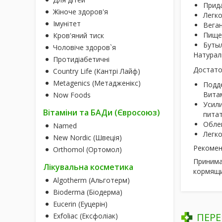
Прида
Жіноче здоров'я
Легко
Імунітет
Веган
Пище
Кров'яний тиск
Буты
Чоловіче здоров`я
Натурал
Протидіабетичні
Достато
Country Life (Кантрі Лайф)
Metagenics (Метадженікс)
Подде
Витам
Now Foods
Усили
Вітаміни та БАДи (Євросоюз)
пита
Облег
Named
Легко
New Nordic (Швеція)
Рекомен
Orthomol (Ортомол)
Принима
Лікувальна косметика
кормящ
Algotherm (Альготерм)
Bioderma (Біодерма)
Eucerin (Еуцерін)
ПЕРЕ
Exfoliac (Ексфоліак)