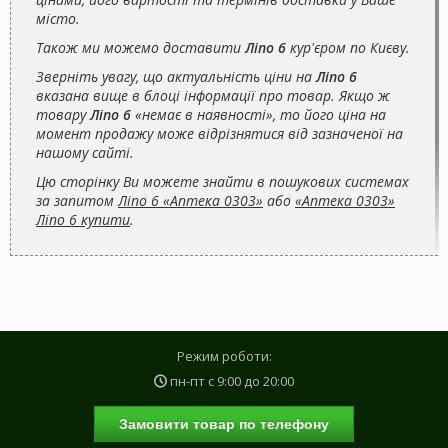
місто.
Також ми можемо доставити
Ліпо 6
кур'єром по Києву.
Зверніть увагу, що актуальність ціни на
Ліпо 6
вказана вище в блоці інформації про товар. Якщо ж
товару
Ліпо 6
«немає в наявності», то його ціна на
момент продажу може відрізнятися від зазначеної на
нашому сайті.
Цю сторінку Ви можете знайти в пошукових системах
за запитом
Ліпо 6 «Аптека 0303»
або
«Аптека 0303»
Ліпо 6 купити
.
Режим роботи:
пн-пт с
9:00
до
20:00
Замовити товар по телефону