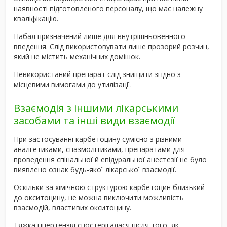
наявності підготовленого персоналу, що має належну
кваліфікацію.
Пабал призначений лише для внутрішньовенного
введення. Слід використовувати лише прозорий розчин,
який не містить механічних домішок.
Невикористаний препарат слід знищити згідно з
місцевими вимогами до утилізації.
Взаємодія з іншими лікарськими
засобами та інші види взаємодії
При застосуванні карбетоцину сумісно з різними
аналгетиками, спазмолітиками, препаратами для
проведення спінальної й епідуральної анестезії не було
виявлено ознак будь-якої лікарської взаємодії.
Оскільки за хімічною структурою карбетоцин близький
до окситоцину, не можна виключити можливість
взаємодій, властивих окситоцину.
Тяжка гіпертензія спостерігалася після того, як