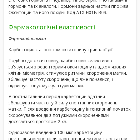
гормони та їх аналоги. Гормони задньої частки гіпофіза.
Окситоцин та його похідні. Код ATХ Н01В В03.
Фармакологічні властивості
Фармакодинаміка.
Карбетоцин є агоністом окситоцину тривалої дії.
Подібно до окситоцину, карбетоцин селективно
зв'язується з рецепторами окситоцину гладком'язових
клітин міометрія, стимулює ритмічні скорочення матки,
збільшує частоту скорочень, що вже почалися, і
підвищує тонус мускулатури матки.
У постнатальний період карбетоцин здатний
збільшувати частоту й силу спонтанних скорочень
матки. Після введення карбетоцину інтенсивний початок
скорочувальної дії з потужними скороченнями
досягається протягом 2 хв.
Одноразове введення 100 мкг карбетоцину
внутрішньовенно після народження дитини є достатнім