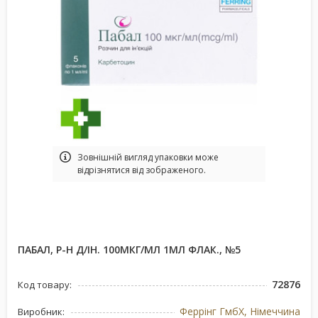
Зовнішній вигляд упаковки може
відрізнятися від зображеного.
ПАБАЛ, Р-Н Д/ІН. 100МКГ/МЛ 1МЛ ФЛАК., №5
72876
Код товару:
Феррінг ГмбХ, Німеччина
Виробник: