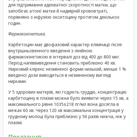
для підтримання адекватної скоротності матки, що
запобігає атонії матки й надмірній крововтраті,
порівняно з інфузією окситоцину протягом декількох
годин.
Фармакокінетика.
Карбетоцин має двофазовий характер елімінації після
внутрішньовенного введення з лінійною
фармакокінетикою в інтервалі доз від 400 до 800 мкг.
Період напіввиведення становить приблизно 40 хв.
Нирковий кліренс незміненої форми низький, менше 1 %
введеної дози виводиться в незміненому вигляді
нирками.
У 5 здорових матерів, які годують груддю, концентрацію
карбетоцину в плазмі можна було виявити через 15 хв, а
максимального рівня 1035±218 пг/мл вона досягла в
межах 60 хв. Через 120 хв максимальна концентрація у
грудному молоці була приблизно у 56 разів нижча, ніж у
плазмі.
Показання