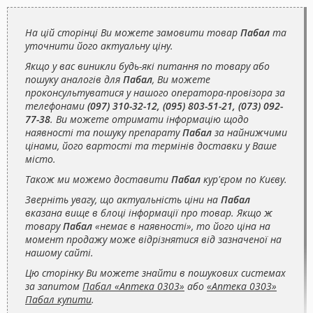
На цій сторінці Ви можете замовити товар
Пабал
та
уточнити його актуальну ціну.
Якщо у вас виникли будь-які питання по товару або
пошуку аналогів для
Пабал
, Ви можете
проконсультуватися у нашого оператора-провізора за
телефонами
(097) 310-32-12, (095) 803-51-21, (073) 092-
77-38
. Ви можете отримати інформацію щодо
наявності та пошуку препарату
Пабал
за найнижчими
цінами, його вартості та термінів доставки у Ваше
місто.
Також ми можемо доставити
Пабал
кур'єром по Києву.
Зверніть увагу, що актуальність ціни на
Пабал
вказана вище в блоці інформації про товар. Якщо ж
товару
Пабал
«немає в наявності», то його ціна на
момент продажу може відрізнятися від зазначеної на
нашому сайті.
Цю сторінку Ви можете знайти в пошукових системах
за запитом
Пабал «Аптека 0303»
або
«Аптека 0303»
Пабал купити
.