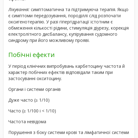
Лікування:
симптоматична та підтримуюча терапія. Якщо
є симптоми передозування, породіллі слід розпочати
оксигенотерапію. У разі гіпергідратації істотним є
обмеження кількості рідини, стимуляція діурезу, корекція
електролітного дисбалансу, купірування судомного
синдрому при його можливому прояві.
Побічні ефекти
У період клінічних випробувань карбетоцину частота й
характер побічних ефектів відповідали таким при
застосуванні окситоцину.
Органи і системи органів
Дуже часто (≥ 1/10)
Часто (≥ 1/100 і < 1/10)
Частота невідома
Порушення з боку системи крові та лімфатичної системи