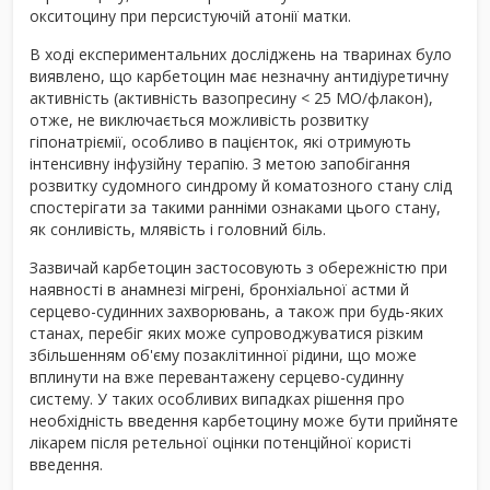
окситоцину при персистуючій атонії матки.
В ході експериментальних досліджень на тваринах було
виявлено, що карбетоцин має незначну антидіуретичну
активність (активність вазопресину < 25 МО/флакон),
отже, не виключається можливість розвитку
гіпонатріємії, особливо в пацієнток, які отримують
інтенсивну інфузійну терапію. З метою запобігання
розвитку судомного синдрому й коматозного стану слід
спостерігати за такими ранніми ознаками цього стану,
як сонливість, млявість і головний біль.
Зазвичай карбетоцин застосовують з обережністю при
наявності в анамнезі мігрені, бронхіальної астми й
серцево-судинних захворювань, а також при будь-яких
станах, перебіг яких може супроводжуватися різким
збільшенням об'єму позаклітинної рідини, що може
вплинути на вже перевантажену серцево-судинну
систему. У таких особливих випадках рішення про
необхідність введення карбетоцину може бути прийняте
лікарем після ретельної оцінки потенційної користі
введення.