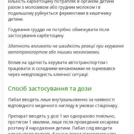
кількість карбетоцину потрапляє в організм дитини
разом з молозивом або грудним молоком і в
подальшому руйнується ферментами в кишечнику
дитини.
Годування груддю не потрібно обмежувати після
застосування карбетоцину.
Здатність впливати на швидкість реакції при керуванні
автотранспортом або іншими механізмами.
Вплив на здатність керувати автотранспортом і
працювати зі складними механізмами не оцінювався
через невідповідність клінічної ситуації.
Спосіб застосування та дози
Пабал вводять лише внутрішньовенно за наявності
відповідного медичного нагляду в умовах стаціонару.
Препарат вводять у дозі 1 мл одноразово повільно,
протягом 1 хвилини, лише після проведення кесарева
розтину й народження дитини. Пабал слід вводити
одразу після пологів, бажано перед відокремленням