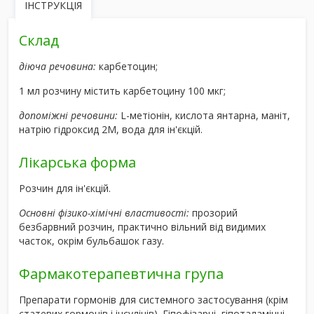
ІНСТРУКЦІЯ
Склад
діюча речовина:
карбетоцин;
1 мл розчину містить карбетоцину 100 мкг;
допоміжні речовини:
L-метіонін, кислота янтарна, маніт,
натрію гідроксид 2М, вода для ін'єкцій.
Лікарська форма
Розчин для ін'єкцій.
Основні фізико-хімічні властивості:
прозорий
безбарвний розчин, практично вільний від видимих
часток, окрім бульбашок газу.
Фармакотерапевтична група
Препарати гормонів для системного застосування (крім
статевих гормонів і інсулінів). Гіпофізарні, гіпоталамічні