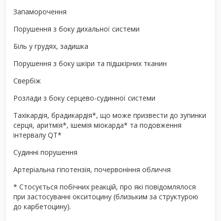
Запаморочення
Порушення з боку дихальної системи
Біль у грудях, задишка
Порушення з боку шкіри та підшкірних тканин
Свербіж
Розлади з боку серцево-судинної системи
Тахікардія, брадикардія*, що може призвести до зупинки
серця, аритмія*, ішемія міокарда* та подовження
інтервалу QT*
Судинні порушення
Артеріальна гіпотензія, почервоніння обличчя
* Стосується побічних реакцій, про які повідомлялося
при застосуванні окситоцину (близьким за структурою
до карбетоцину).