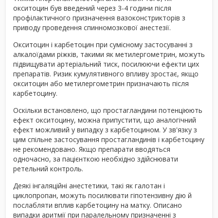
окситоцин був введений через 3-4 години після
профілактичного призначення вазоконстрикторів з
приводу проведення спинномозкової анестезії.
Окситоцин і карбетоцин при сумісному застосуванні з
алкалоїдами ріжків, такими як метилергометрин, можуть
підвищувати артеріальний тиск, посилюючи ефекти цих
препаратів. Ризик кумулятивного впливу зростає, якщо
окситоцин або метилергометрин призначають після
карбетоцину.
Оскільки встановлено, що простагландини потенціюють
ефект окситоцину, можна припустити, що аналогічний
ефект можливий у випадку з карбетоцином. У зв'язку з
цим спільне застосування простагландинів і карбетоцину
не рекомендовано. Якщо препарати вводяться
одночасно, за пацієнткою необхідно здійснювати
ретельний контроль.
Деякі інгаляційні анестетики, такі як галотан і
циклопропан, можуть посилювати гіпотензивну дію й
послабляти вплив карбетоцину на матку. Описано
випадки аритмії при паралельному призначенні з