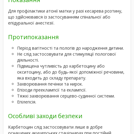
Для профілактики атонії матки у разі кесарева розтину,
що здійснювався із застосуванням спінальної або
епідуральної анестезії.
Протипоказання
Період вагітності та пологів до народження дитини.
Не слід застосовувати для стимуляції пологової
діяльності.
Підвищена чутливість до карбетоцину або
окситоцину, або до будь-якої допоміжної речовини,
яка входить до складу препарату.
Захворювання печінки та нирок.
Епізоди прееклампсії та еклампсії.
Тяжкі захворювання серцево-судинної системи.
Епілепсія.
Особливі заходи безпеки
Карбетоцин слід застосовувати лише в добре
оснащених акушерських стаціонарах при постійній