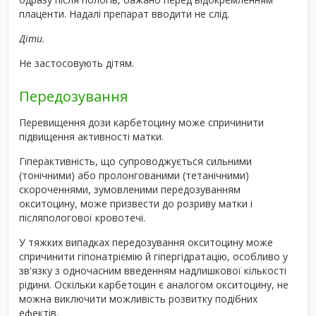
плаценти. Надалі препарат вводити не слід.
Діти.
Не застосовують дітям.
Передозування
Перевищення дози карбетоцину може спричинити
підвищення активності матки.
Гіперактивність, що супроводжується сильними
(тонічними) або пролонгованими (тетанічними)
скороченнями, зумовленими передозуванням
окситоцину, може призвести до розриву матки і
післяпологової кровотечі.
У тяжких випадках передозування окситоцину може
спричинити гіпонатріємію й гіпергідратацію, особливо у
зв'язку з одночасним введенням надлишкової кількості
рідини. Оскільки карбетоцин є аналогом окситоцину, не
можна виключити можливість розвитку подібних
ефектів.