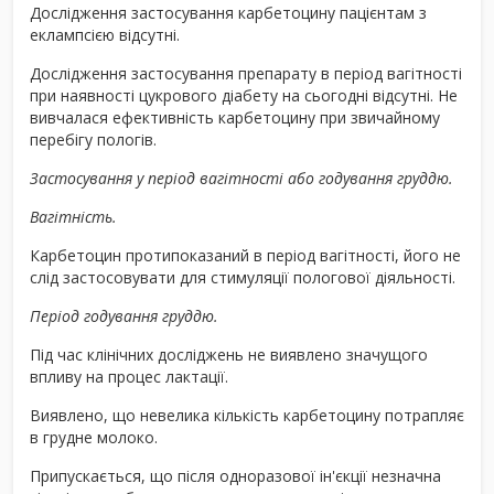
Дослідження застосування карбетоцину пацієнтам з
еклампсією відсутні.
Дослідження застосування препарату в період вагітності
при наявності цукрового діабету на сьогодні відсутні. Не
вивчалася ефективність карбетоцину при звичайному
перебігу пологів.
Застосування у період вагітності або годування груддю.
Вагітність.
Карбетоцин протипоказаний в період вагітності, його не
слід застосовувати для стимуляції пологової діяльності.
Період годування груддю.
Під час клінічних досліджень не виявлено значущого
впливу на процес лактації.
Виявлено, що невелика кількість карбетоцину потрапляє
в грудне молоко.
Припускається, що після одноразової ін'єкції незначна