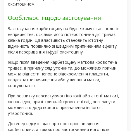
окситоцином.
Особливості щодо застосування
Застосування карбетоцину на будь-якому етапі пологів
неприйнятне, оскільки його гістеротонічна дія триває
кілька годин. Ця властивість становить істотну
відмінність порівняно зі швидким припиненням ефекту
після переривання інфузії окситоцину.
Якщо після введення карбетоцину маткова кровотеча
триває, її причину слід уточнити. До можливих причин
можна віднести неповне відокремлення плаценти,
неадекватне вичищення або ушивання матки,
коагулопатію.
При розвитку персистуючої гіпотонії або атонії матки і,
як наслідок, при її тривалій кровотечі слід розглянути
можливість додаткового призначення іншого
утеротоніка.
Дотепер відсутні дані про повторне введення
карбетоцину, а також про застосування його після