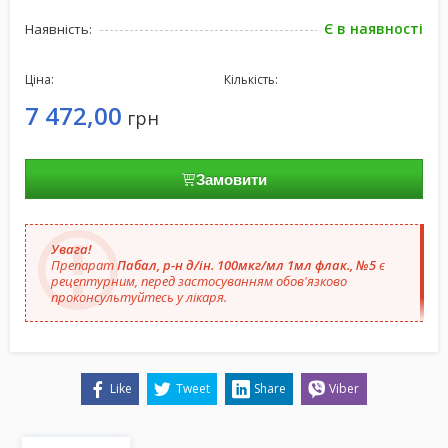
Є в наявності
Наявність:
Ціна:
Кількість:
7 472,00
грн
Замовити
Увага!
Препарат
Пабал, р-н д/ін. 100мкг/мл 1мл флак., №5
є
рецептурним, перед застосуванням обов'язково
проконсультуйтесь у лікаря.
Like
Tweet
Share
Viber