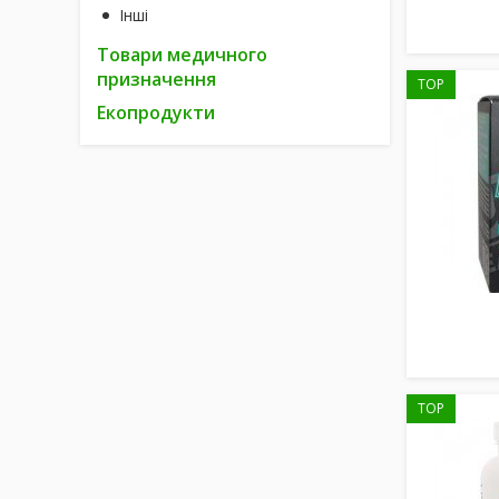
Інші
Товари медичного
призначення
TOP
Екопродукти
TOP