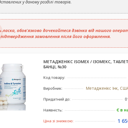
дставлених у даному розділі товарів.
ь ласка, обов'язково дочекайтеся дзвінка від нашого опера
 підтвердження замовлення після його оформлення.
МЕТАДЖЕНІКС ISOMEX / ІЗОМЕКС, ТАБЛЕ
БАНЦІ, №30
Код товару:
Метадженікс Інк, США
Виробник:
0
Придатний до:
Є в н
Наявність:
1 65
Ціна зі знижкою: