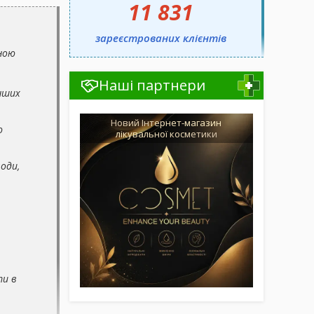
11 831
зареєстрованих клієнтів
чною
Наші партнери
інших
Новий Інтернет-магазин
ю
лікувальної косметики
оди,
ти в