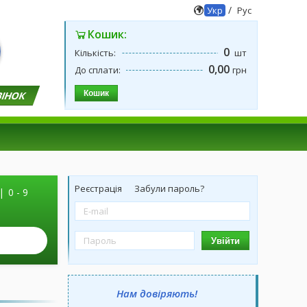
/
Укр
Рус
Кошик:
0
Кількість:
шт
0,00
До сплати:
грн
Кошик
ВІНОК
Реєстрація
Забули пароль?
|
0 - 9
Увійти
Нам довіряють!