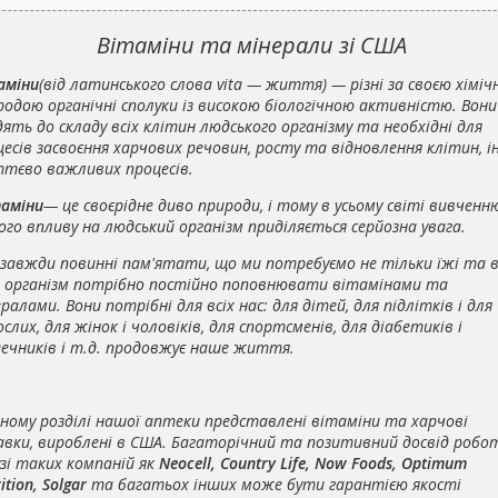
Вітаміни та мінерали зі США
аміни
(від латинського слова vita — життя) — різні за своєю хімі
родою органічні сполуки із високою біологічною активністю. Вони
ять до складу всіх клітин людського організму та необхідні для
есів засвоєння харчових речовин, росту та відновлення клітин, 
тєво важливих процесів.
аміни
— це своєрідне диво природи, і тому в усьому світі вивченн
ого впливу на людський організм приділяється серйозна увага.
завжди повинні пам'ятати, що ми потребуємо не тільки їжі та в
 організм потрібно постійно поповнювати
вітамінами та
ералами
. Вони потрібні для всіх нас: для дітей, для підлітків і для
слих, для жінок і чоловіків, для спортсменів, для діабетиків і
дечників і т.д. продовжує наше життя.
аному розділі нашої аптеки представлені
вітаміни та харчові
авки
, вироблені в США. Багаторічний та позитивний досвід робо
зі таких компаній як
Neocell, Country Life, Now Foods, Optimum
ition, Solgar
та багатьох інших може бути гарантією якості