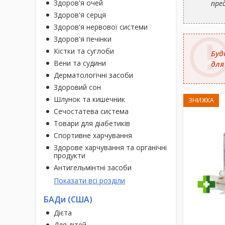
Здоров'я очей
пре
Здоров'я серця
Здоров'я нервової системи
Здоров'я печінки
Кістки та суглоби
Буд
Вени та судини
для
Дерматологічні засоби
Здоровий сон
Шлунок та кишечник
ЗНИЖКА
Сечостатева система
Товари для діабетиків
Спортивне харчування
Здорове харчування та органічні
продукти
Антигельмінтні засоби
Показати всі розділи
БАДи (США)
Дієта
Для дітей