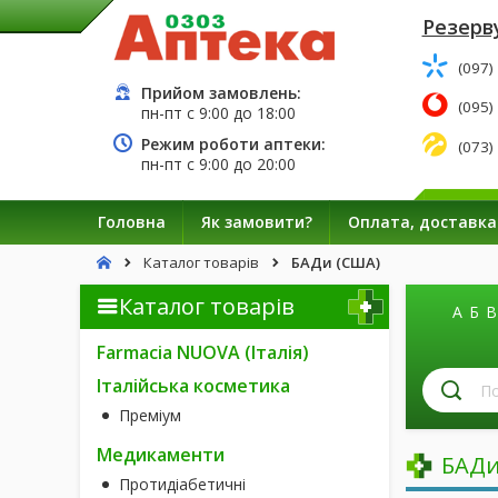
Резерву
(097)
Прийом замовлень:
(095)
пн-пт с
9:00
до
18:00
Режим роботи аптеки:
(073)
пн-пт с
9:00
до
20:00
Головна
Як замовити?
Оплата, доставка
Каталог товарів
БАДи (США)
Каталог товарів
А
Б
В
Farmacia NUOVA (Італія)
П
Італійська косметика
лі
Преміум
за
н
Медикаменти
БАДи
Протидіабетичні