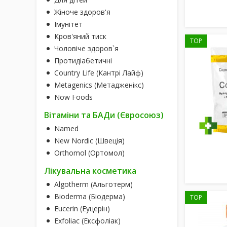
Жіноче здоров'я
Імунітет
Кров'яний тиск
TOP
Чоловіче здоров`я
Протидіабетичні
Country Life (Кантрі Лайф)
Metagenics (Метадженікс)
Now Foods
Вітаміни та БАДи (Євросоюз)
Named
New Nordic (Швеція)
Orthomol (Ортомол)
Лікувальна косметика
Algotherm (Альготерм)
Bioderma (Біодерма)
TOP
Eucerin (Еуцерін)
Exfoliac (Ексфоліак)