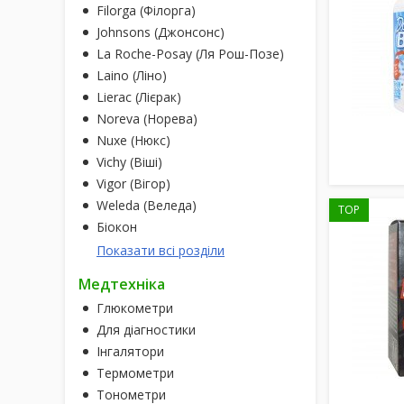
Filorga (Філорга)
Johnsons (Джонсонс)
La Roche-Posay (Ля Рош-Позе)
Laino (Ліно)
Lierac (Лієрак)
Noreva (Норева)
Nuxe (Нюкс)
Vichy (Віші)
Vigor (Вігор)
Weleda (Веледа)
TOP
Біокон
Показати всі розділи
Медтехніка
Глюкометри
Для діагностики
Інгалятори
Термометри
Тонометри