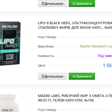
Детальніше
Замовити
LIPO 6 BLACK HERS, УЛЬТРАКОНЦЕНТРОВ
СПАЛЮВАЧ ЖИРІВ ДЛЯ ЖІНОК КАПС., №60
Код товару:
Nutrex Research L
Виробник:
Під за
Наявність:
1 55
Ціна:
Детальніше
Замовити
MADRE LABS, РИБ'ЯЧИЙ ЖИР З ОМЕГА-3 
ЯКОСТІ, ГЕЛЕВІ КАПСУЛИ, №100
Код товару: