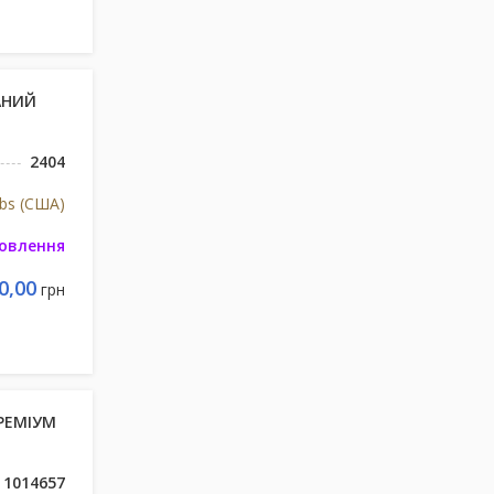
АНИЙ
2404
abs (США)
мовлення
0,00
грн
ПРЕМІУМ
1014657