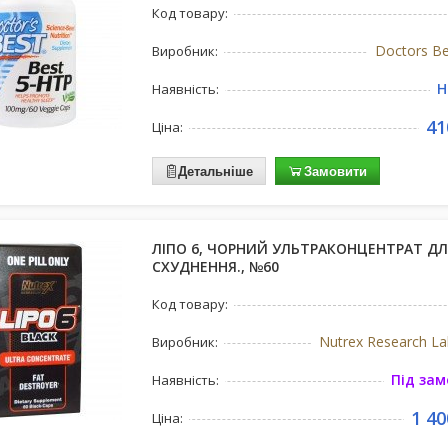
Код товару:
Doctors Be
Виробник:
Н
Наявність:
41
Ціна:
Детальніше
Замовити
ЛІПО 6, ЧОРНИЙ УЛЬТРАКОНЦЕНТРАТ ДЛ
СХУДНЕННЯ., №60
Код товару:
Nutrex Research L
Виробник:
Під за
Наявність:
1 40
Ціна: