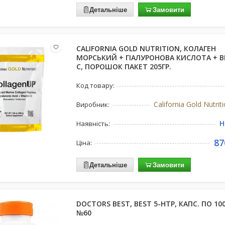
Детальніше
Замовити
CALIFORNIA GOLD NUTRITION, КОЛАГЕН
МОРСЬКИЙ + ГІАЛУРОНОВА КИСЛОТА + В
С, ПОРОШОК ПАКЕТ 205ГР.
Код товару:
California Gold Nutri
Виробник:
Н
Наявність:
87
Ціна:
Детальніше
Замовити
DOCTORS BEST, BEST 5-HTP, КАПС. ПО 100
№60