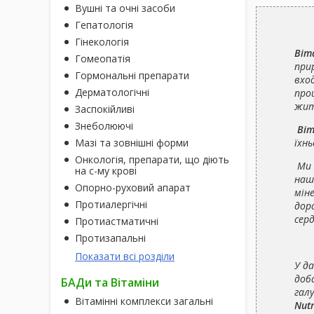
Вушні та очні засоби
Гепатологія
Гінекологія
Віт
Гомеопатія
при
Гормональні препарати
вход
Дерматологічні
проц
жит
Заспокійливі
Знеболюючі
Віт
Мазі та зовнішні форми
їхнь
Онкологія, препарати, що діють
Ми 
на с-му крові
наш
Опорно-руховий апарат
мін
Протиалергічні
доро
сер
Протиастматичні
Протизапальні
Показати всі розділи
У д
доб
БАДи та Вітаміни
галу
Вітамінні комплекси загальні
Nutr