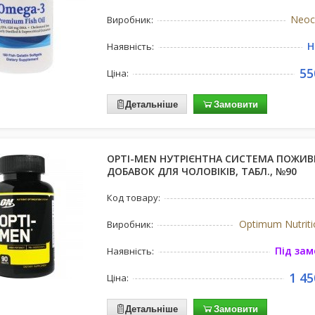
Neoc
Виробник:
Н
Наявність:
55
Ціна:
Детальніше
Замовити
OPTI-MEN НУТРІЄНТНА СИСТЕМА ПОЖИ
ДОБАВОК ДЛЯ ЧОЛОВІКІВ, ТАБЛ., №90
Код товару:
Optimum Nutrit
Виробник:
Під за
Наявність:
1 45
Ціна:
Детальніше
Замовити