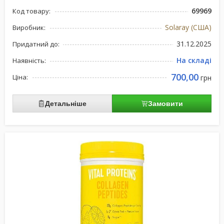
69969
Код товару:
Solaray (США)
Виробник:
31.12.2025
Придатний до:
На складі
Наявність:
700,00
Ціна:
грн
Детальніше
Замовити