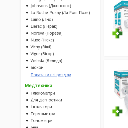
Johnsons (Джонсонс)
La Roche-Posay (Ля Рош-Позе)
Laino (Ліно)
Lierac (Лієрак)
Noreva (Норева)
Nuxe (Нюкс)
Vichy (Віші)
Vigor (Вігор)
Weleda (Веледа)
Біокон
Показати всі розділи
Медтехніка
Глюкометри
Для діагностики
Інгалятори
Термометри
Тонометри
Інші