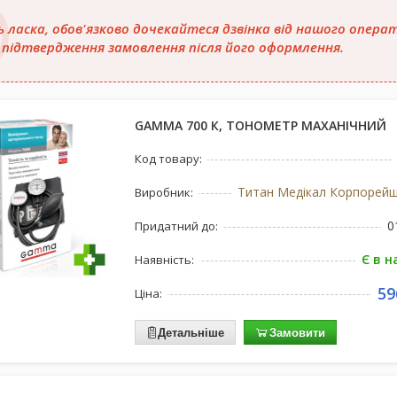
ь ласка, обов'язково дочекайтеся дзвінка від нашого опера
 підтвердження замовлення після його оформлення.
GAMMA 700 К, ТОНОМЕТР МАХАНІЧНИЙ
Код товару:
Титан Медікал Корпорейш
Виробник:
0
Придатний до:
Є в н
Наявність:
59
Ціна:
Детальніше
Замовити