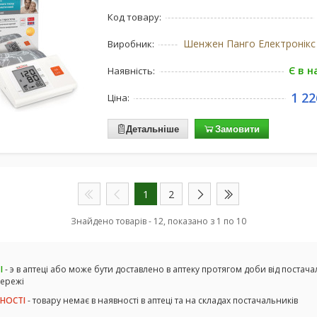
Код товару:
Виробник:
Є в н
Наявність:
1 22
Ціна:
Детальніше
Замовити
1
2
Знайдено товарів - 12, показано з 1 по 10
І
- э в аптеці або може бути доставлено в аптеку протягом доби від постача
мережі
ВНОСТІ
- товару немає в наявності в аптеці та на складах постачальників