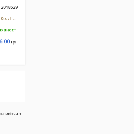
2018529
Шенжен Панго Електронікс Ко. Лтд, Китай
аявності
6,00
грн
льників чи з