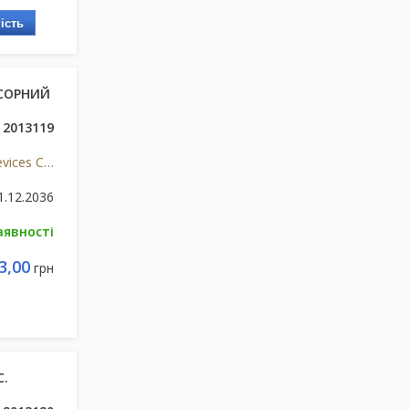
ість
ЕСОРНИЙ
2013119
Shenzhen Homed Medical Devices Co., Ltd., Китай
1.12.2036
аявності
3,00
грн
С.