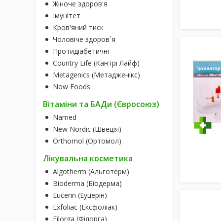
Жіноче здоров'я
Імунітет
Кров'яний тиск
Чоловіче здоров`я
Протидіабетичні
Country Life (Кантрі Лайф)
Metagenics (Метадженікс)
Now Foods
Вітаміни та БАДи (Євросоюз)
Named
New Nordic (Швеція)
Orthomol (Ортомол)
Лікувальна косметика
Algotherm (Альготерм)
Bioderma (Біодерма)
Eucerin (Еуцерін)
Exfoliac (Ексфоліак)
Filorga (Філорга)