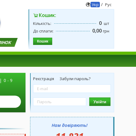
/
Укр
Рус
Кошик:
0
Кількість:
шт
0,00
До сплати:
грн
Кошик
ВІНОК
Реєстрація
Забули пароль?
|
0 - 9
Увійти
Нам довіряють!