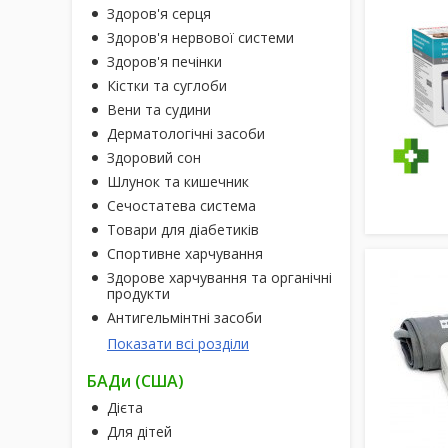
Здоров'я серця
Здоров'я нервової системи
Здоров'я печінки
Кістки та суглоби
Вени та судини
Дерматологічні засоби
Здоровий сон
Шлунок та кишечник
Сечостатева система
Товари для діабетиків
Спортивне харчування
Здорове харчування та органічні
продукти
Антигельмінтні засоби
Показати всі розділи
БАДи (США)
Дієта
Для дітей