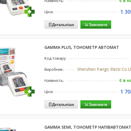
Є в н
Наявність:
1 30
Ціна:
Детальніше
Замовити
GAMMA PLUS, ТОНОМЕТР АВТОМАТ
Код товару:
Shenzhen Pango Electr.Co.L
Виробник:
Є в н
Наявність:
1 70
Ціна:
Детальніше
Замовити
GAMMA SEMI, ТОНОМЕТР НАПІВАВТОМА