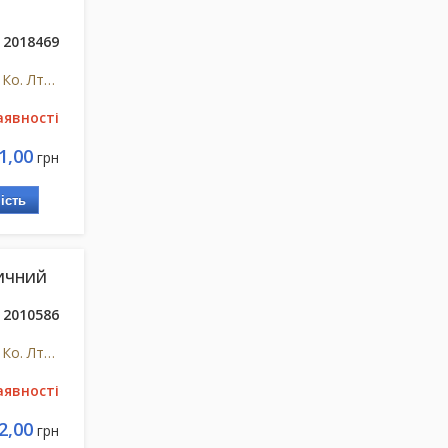
2018469
Шенжен Панго Електронікс Ко. Лтд, Китай
аявності
1,00
грн
ість
ИЧНИЙ
2010586
Шенжен Панго Електронікс Ко. Лтд, Китай
аявності
2,00
грн