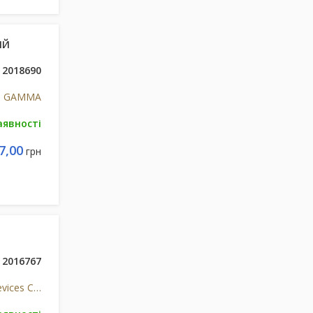
ИЙ
2018690
GAMMA
аявності
7,00
грн
2016767
Shenzhen Homed Medical Devices Co., Ltd., Китай