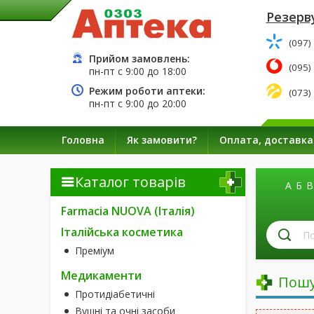
Резерву
(097)
Прийом замовлень:
(095)
пн-пт с
9:00
до
18:00
Режим роботи аптеки:
(073)
пн-пт с
9:00
до
20:00
Головна
Як замовити?
Оплата, доставка
Каталог товарів
А
Б
В
Farmacia NUOVA (Італія)
П
Італійська косметика
лі
Преміум
за
н
Медикаменти
Пошу
Протидіабетичні
Вушні та очні засоби