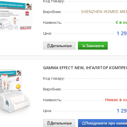
Код товару:
SHENZHEN HOMED MED
Виробник:
Є в н
Наявність:
1 29
Ціна:
Детальніше
Замовити
GAMMA EFFECT NEW, ІНГАЛЯТОР КОМПР
Код товару:
Виробник:
Немає в н
Наявність:
1 29
Ціна:
Детальніше
Повідомити про наявн