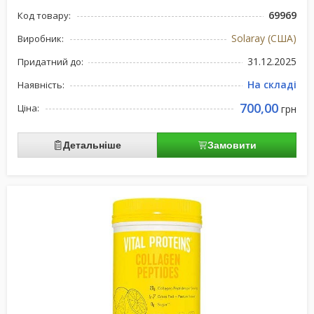
69969
Код товару:
Solaray (США)
Виробник:
31.12.2025
Придатний до:
На складі
Наявність:
700,00
Ціна:
грн
Детальніше
Замовити