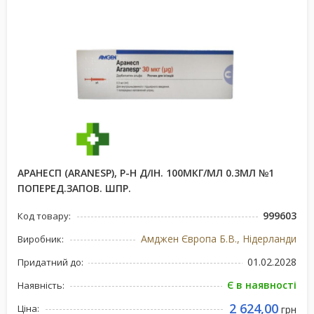
АРАНЕСП (ARANESP), Р-Н Д/ІН. 100МКГ/МЛ 0.3МЛ №1
ПОПЕРЕД.ЗАПОВ. ШПР.
999603
Код товару:
Амджен Європа Б.В., Нідерланди
Виробник:
01.02.2028
Придатний до:
Є в наявності
Наявність:
2 624,00
Ціна:
грн