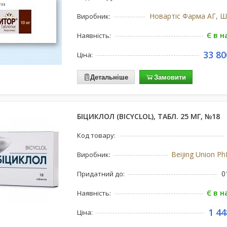
Новартіс Фарма АГ, Ш
Виробник:
Є в н
Наявність:
33 80
Ціна:
Детальніше
Замовити
БІЦИКЛОЛ (BICYCLOL), ТАБЛ. 25 МГ, №18
Код товару:
Beijing Union Ph
Виробник:
0
Придатний до:
Є в н
Наявність:
1 44
Ціна: