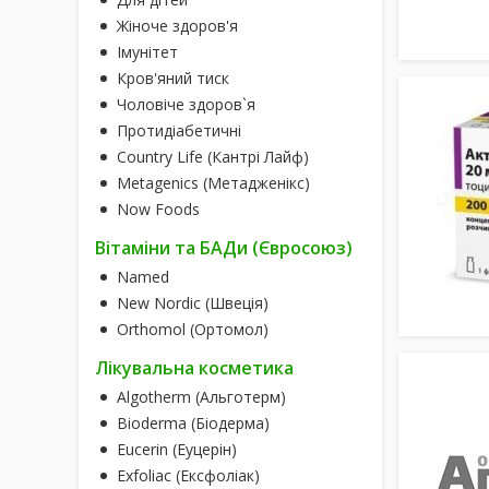
Жіноче здоров'я
Імунітет
Кров'яний тиск
Чоловіче здоров`я
Протидіабетичні
Country Life (Кантрі Лайф)
Metagenics (Метадженікс)
Now Foods
Вітаміни та БАДи (Євросоюз)
Named
New Nordic (Швеція)
Orthomol (Ортомол)
Лікувальна косметика
Algotherm (Альготерм)
Bioderma (Біодерма)
Eucerin (Еуцерін)
Exfoliac (Ексфоліак)