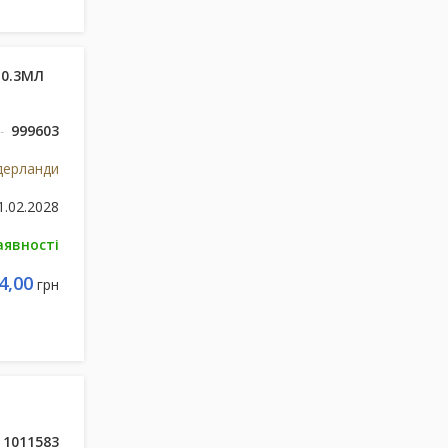
 0.3МЛ
999603
дерланди
1.02.2028
аявності
4,00
грн
1011583