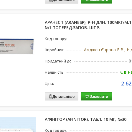
АРАНЕСП (ARANESP), Р-Н Д/ІН. 100МКГ/МЛ
№1 ПОПЕРЕД.ЗАПОВ. ШПР.
Код товару:
Амджен Європа Б.В., Ні
Виробник:
0
Придатний до:
Є в н
Наявність:
2 62
Ціна:
Детальніше
Замовити
АФІНІТОР (AFINITOR), ТАБЛ. 10 МГ, №30
Код товару: