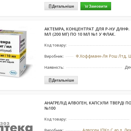
Детальніше
Замовити
АКТЕМРА, КОНЦЕНТРАТ ДЛЯ Р-НУ Д/ІНФ. 
МЛ (200 МГ) ПО 10 МЛ №1 У ФЛАК.
Код товару:
Виробник:
Де
Наявність:
Детальніше
АНАГРЕЛІД АЛВОГЕН, КАПСУЛИ ТВЕРДІ ПО
№100
Код товару:
Алвоген ІПКо С.ар.л, Л
Виробник: