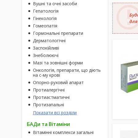
Вушні та очні засоби
Гепатологія
Буд
Гінекологія
для
Гомеопатія
Гормональні препарати
Дерматологічні
Заспокійливі
Знеболюючі
Мазі та зовнішні форми
Онкологія, препарати, що діють
на с-му крові
Опорно-руховий апарат
Протиалергічні
Протиастматичні
Протизапальні
Показати всі розділи
БАДи та Вітаміни
Вітамінні комплекси загальні