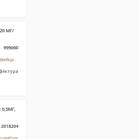
20 МГ/
999060
Ф.Хоффманн-Ля Рош Лтд, Швейцарія
фектура
 0,5МГ,
2018204
юксембург