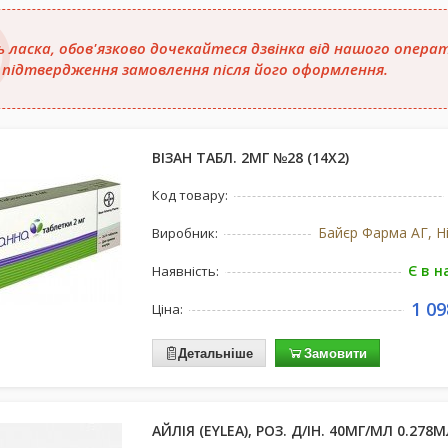
ь ласка, обов'язково дочекайтеся дзвінка від нашого опера
 підтвердження замовлення після його оформлення.
ВІЗАН ТАБЛ. 2МГ №28 (14Х2)
Код товару:
Байєр Фарма АГ, Н
Виробник:
Є в н
Наявність:
1 09
Ціна:
Детальніше
Замовити
АЙЛІЯ (EYLEA), РОЗ. Д/ІН. 40МГ/МЛ 0.278