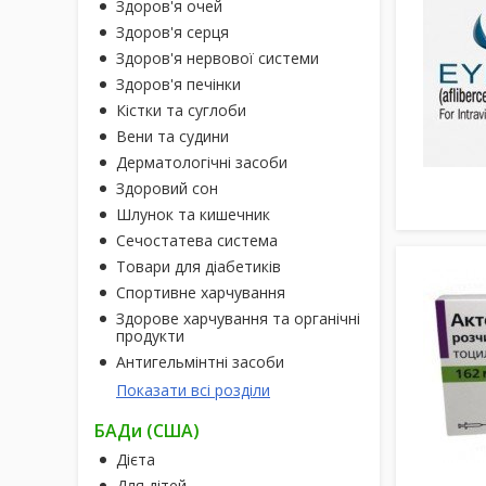
Здоров'я очей
Здоров'я серця
Здоров'я нервової системи
Здоров'я печінки
Кістки та суглоби
Вени та судини
Дерматологічні засоби
Здоровий сон
Шлунок та кишечник
Сечостатева система
Товари для діабетиків
Спортивне харчування
Здорове харчування та органічні
продукти
Антигельмінтні засоби
Показати всі розділи
БАДи (США)
Дієта
Для дітей