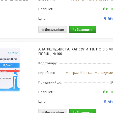
Є в н
Наявність:
9 66
Ціна:
Детальніше
Замовити
АНАГРЕЛІД-ВІСТА, КАПСУЛИ ТВ. ПО 0.5 МГ
ПЛЯШ., №100
Код товару:
Виробник:
3
Придатний до:
Є в н
Наявність:
8 56
Ціна:
Детальніше
Замовити