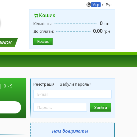
/
Укр
Рус
Кошик:
0
Кількість:
шт
0,00
До сплати:
грн
Кошик
ВІНОК
Реєстрація
Забули пароль?
|
0 - 9
Увійти
Нам довіряють!