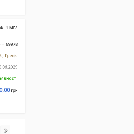
. 1 МГ/
69978
., Греція
0.06.2029
аявності
0,00
грн