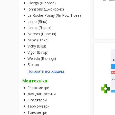
Filorga (Філорга)
Johnsons (Джонсонс)
La Roche-Posay (Ля Рош-Позе)
Laino (Ліно)
Lierac (Лієрак)
Noreva (Норева)
Nuxe (Нюкс)
Vichy (Віші)
Vigor (Вігор)
Weleda (Веледа)
Біокон
Показати всі розділи
Медтехніка
Глюкометри
Для діагностики
Інгалятори
Термометри
Тонометри