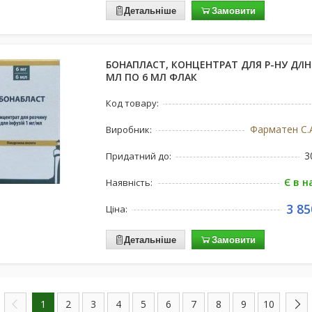
Детальніше
Замовити
БОНАПЛАСТ, КОНЦЕНТРАТ ДЛЯ Р-НУ Д/ІНФ
МЛ ПО 6 МЛ ФЛАК
Код товару:
Фарматен С.А
Виробник:
3
Придатний до:
Є в н
Наявність:
3 85
Ціна:
Детальніше
Замовити
1
2
3
4
5
6
7
8
9
10