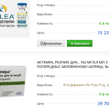
Код товару:
Виробник:
Є в н
Наявність:
15 23
Ціна:
Детальніше
Замовити
АКТЕМРА, РОЗЧИН Д/ІН., 162 МГ/0,9 МЛ У
ПОПЕРЕДНЬО ЗАПОВНЕНОМУ ШПРИЦІ, №
Код товару:
Виробник:
Є в н
Наявність:
39 70
Ціна: