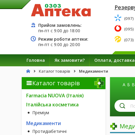
Резерву
(097)
Прийом замовлень:
(095)
пн-пт с
9:00
до
18:00
Режим роботи аптеки:
(073)
пн-пт с
9:00
до
20:00
Головна
Як замовити?
Оплата, доставка
Каталог товарів
Медикаменти
Каталог товарів
А
Б
В
Farmacia NUOVA (Італія)
П
Італійська косметика
лі
Преміум
за
н
Медикаменти
Меди
Протидіабетичні