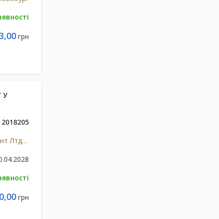
аявності
3,00
грн
 У
2018205
Містрал Кепітал Менеджмент Лтд, Великобританія
0.04.2028
аявності
0,00
грн