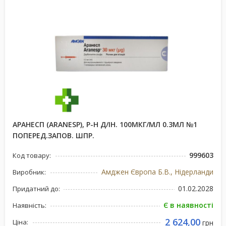
АРАНЕСП (ARANESP), Р-Н Д/ІН. 100МКГ/МЛ 0.3МЛ №1
ПОПЕРЕД.ЗАПОВ. ШПР.
999603
Код товару:
Амджен Європа Б.В., Нідерланди
Виробник:
01.02.2028
Придатний до:
Є в наявності
Наявність:
2 624,00
Ціна:
грн